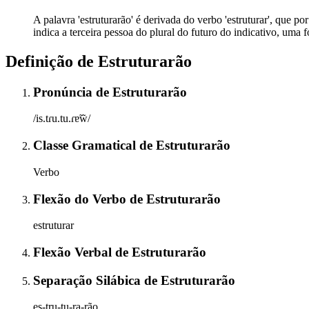
A palavra 'estruturarão' é derivada do verbo 'estruturar', que por
indica a terceira pessoa do plural do futuro do indicativo, uma
Definição de
Estruturarão
Pronúncia
de
Estruturarão
/is.tɾu.tu.ɾɐ̃w̃/
Classe Gramatical
de
Estruturarão
Verbo
Flexão do Verbo
de
Estruturarão
estruturar
Flexão Verbal
de
Estruturarão
Separação Silábica
de
Estruturarão
es-tru-tu-ra-rão