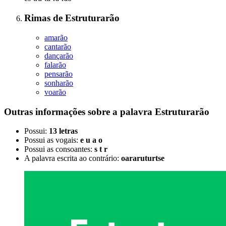
Rimas
de
Estruturarão
amarão
cantarão
dançarão
falarão
pensarão
sonharão
voarão
Outras informações sobre
a palavra
Estruturarão
Possui:
13 letras
Possui as vogais:
e u a o
Possui as consoantes:
s t r
A palavra escrita ao contrário:
oararuturtse