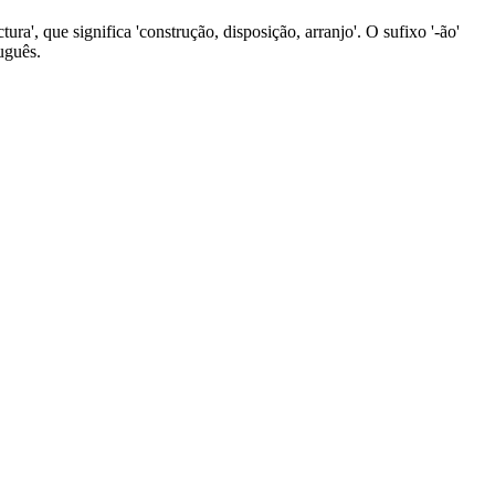
ura', que significa 'construção, disposição, arranjo'. O sufixo '-ão'
uguês.