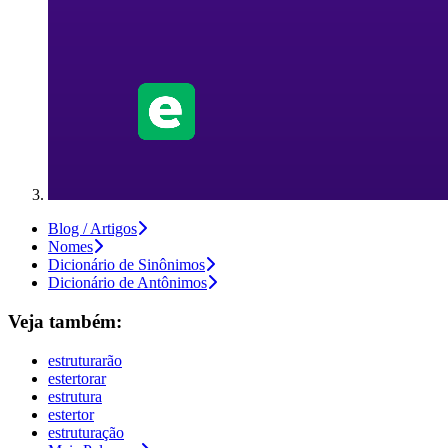
Blog / Artigos
Nomes
Dicionário de Sinônimos
Dicionário de Antônimos
Veja também:
estruturarão
estertorar
estrutura
estertor
estruturação