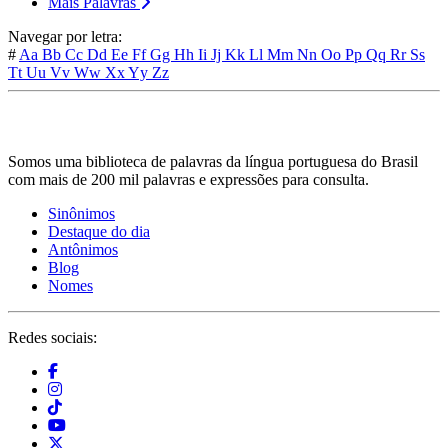
Mais Palavras
Navegar por letra:
#
Aa
Bb
Cc
Dd
Ee
Ff
Gg
Hh
Ii
Jj
Kk
Ll
Mm
Nn
Oo
Pp
Qq
Rr
Ss
Tt
Uu
Vv
Ww
Xx
Yy
Zz
Somos uma biblioteca de palavras da língua portuguesa do Brasil
com mais de 200 mil palavras e expressões para consulta.
Sinônimos
Destaque do dia
Antônimos
Blog
Nomes
Redes sociais: