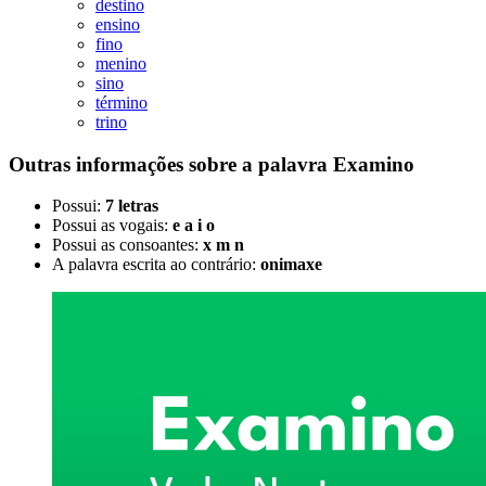
destino
ensino
fino
menino
sino
término
trino
Outras informações sobre
a palavra
Examino
Possui:
7 letras
Possui as vogais:
e a i o
Possui as consoantes:
x m n
A palavra escrita ao contrário:
onimaxe