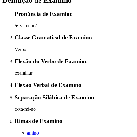
Definição de
Examino
Pronúncia
de
Examino
/e.za'mi.nu/
Classe Gramatical
de
Examino
Verbo
Flexão do Verbo
de
Examino
examinar
Flexão Verbal
de
Examino
Separação Silábica
de
Examino
e-xa-mi-no
Rimas
de
Examino
amino