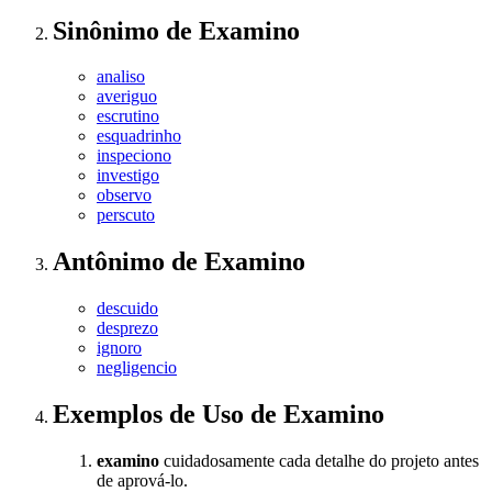
Sinônimo
de
Examino
analiso
averiguo
escrutino
esquadrinho
inspeciono
investigo
observo
perscuto
Antônimo
de
Examino
descuido
desprezo
ignoro
negligencio
Exemplos de Uso
de Examino
examino
cuidadosamente cada detalhe do projeto antes
de aprová-lo.