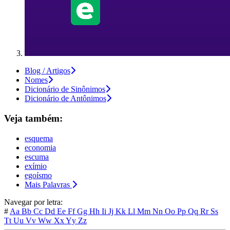
Blog / Artigos
Nomes
Dicionário de Sinônimos
Dicionário de Antônimos
Veja também:
esquema
economia
escuma
exímio
egoísmo
Mais Palavras
Navegar por letra:
#
Aa
Bb
Cc
Dd
Ee
Ff
Gg
Hh
Ii
Jj
Kk
Ll
Mm
Nn
Oo
Pp
Qq
Rr
Ss
Tt
Uu
Vv
Ww
Xx
Yy
Zz