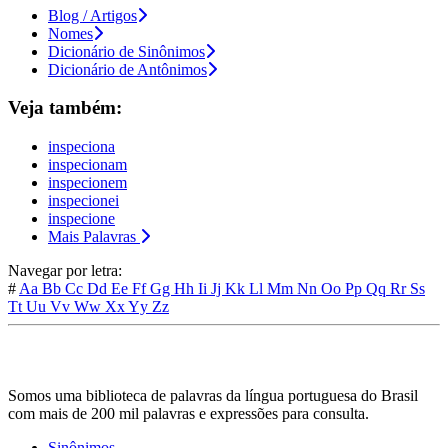
Blog / Artigos
Nomes
Dicionário de Sinônimos
Dicionário de Antônimos
Veja também:
inspeciona
inspecionam
inspecionem
inspecionei
inspecione
Mais Palavras
Navegar por letra:
#
Aa
Bb
Cc
Dd
Ee
Ff
Gg
Hh
Ii
Jj
Kk
Ll
Mm
Nn
Oo
Pp
Qq
Rr
Ss
Tt
Uu
Vv
Ww
Xx
Yy
Zz
Somos uma biblioteca de palavras da língua portuguesa do Brasil
com mais de 200 mil palavras e expressões para consulta.
Sinônimos