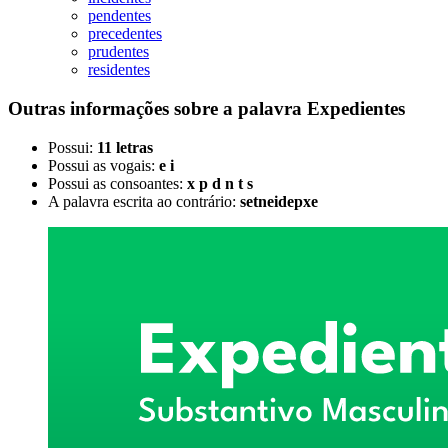
pendentes
precedentes
prudentes
residentes
Outras informações sobre
a palavra
Expedientes
Possui:
11 letras
Possui as vogais:
e i
Possui as consoantes:
x p d n t s
A palavra escrita ao contrário:
setneidepxe