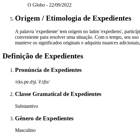
O Globo - 22/09/2022
Origem / Etimologia
de
Expedientes
A palavra 'expediente' tem origem no latim 'expediens', particípio
conveniente para resolver uma situação. Com o tempo, seu uso se
manteve os significados originais e adquiriu nuances adicionais
Definição de
Expedientes
Pronúncia
de
Expedientes
/ɛks.pe.dʒi.ˈẽ.tʃis/
Classe Gramatical
de
Expedientes
Substantivo
Gênero
de
Expedientes
Masculino