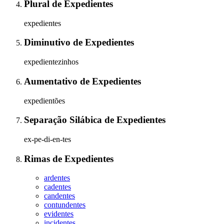
Plural
de
Expedientes
expedientes
Diminutivo
de
Expedientes
expedientezinhos
Aumentativo
de
Expedientes
expedientões
Separação Silábica
de
Expedientes
ex-pe-di-en-tes
Rimas
de
Expedientes
ardentes
cadentes
candentes
contundentes
evidentes
incidentes