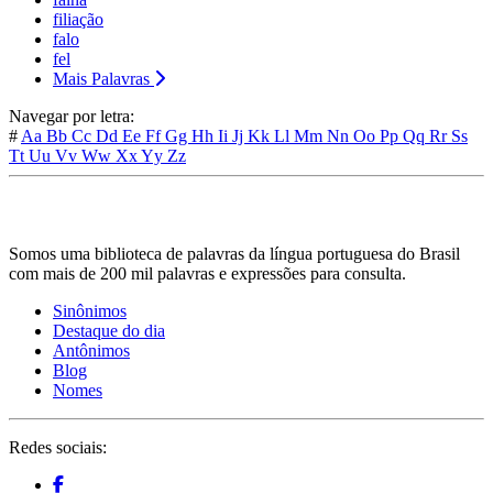
filiação
falo
fel
Mais Palavras
Navegar por letra:
#
Aa
Bb
Cc
Dd
Ee
Ff
Gg
Hh
Ii
Jj
Kk
Ll
Mm
Nn
Oo
Pp
Qq
Rr
Ss
Tt
Uu
Vv
Ww
Xx
Yy
Zz
Somos uma biblioteca de palavras da língua portuguesa do Brasil
com mais de 200 mil palavras e expressões para consulta.
Sinônimos
Destaque do dia
Antônimos
Blog
Nomes
Redes sociais: