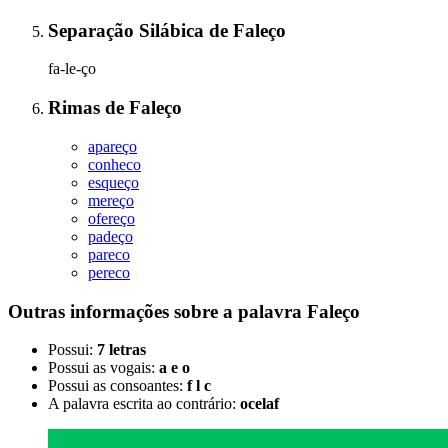
Separação Silábica
de
Faleço
fa-le-ço
Rimas
de
Faleço
apareço
conheco
esqueço
mereço
ofereço
padeço
pareco
pereco
Outras informações sobre
a palavra
Faleço
Possui:
7 letras
Possui as vogais:
a e o
Possui as consoantes:
f l c
A palavra escrita ao contrário:
ocelaf