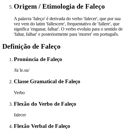
Origem / Etimologia
de
Faleço
A palavra 'faleço' é derivada do verbo 'falecer', que por sua
vez vem do latim 'fallescere', frequentativo de 'fallere', que
significa 'enganar, falhar'. O verbo evoluiu para o sentido de
'faltar, falhar' e posteriormente para 'morrer' em português.
Definição de
Faleço
Pronúncia
de
Faleço
/faˈle.su/
Classe Gramatical
de
Faleço
Verbo
Flexão do Verbo
de
Faleço
falecer
Flexão Verbal
de
Faleço