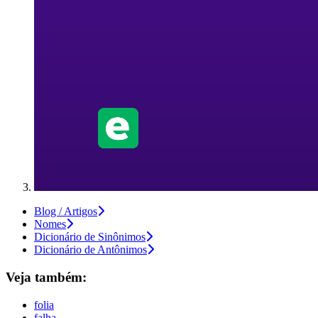
Blog / Artigos
Nomes
Dicionário de Sinônimos
Dicionário de Antônimos
Veja também:
folia
falha