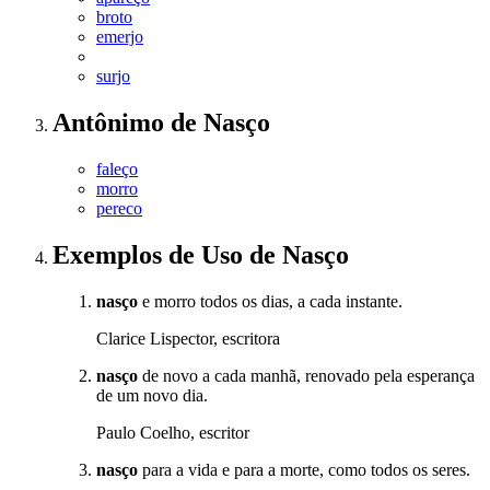
broto
emerjo
surjo
Antônimo
de
Nasço
faleço
morro
pereco
Exemplos de Uso
de Nasço
nasço
e morro todos os dias, a cada instante.
Clarice Lispector, escritora
nasço
de novo a cada manhã, renovado pela esperança
de um novo dia.
Paulo Coelho, escritor
nasço
para a vida e para a morte, como todos os seres.