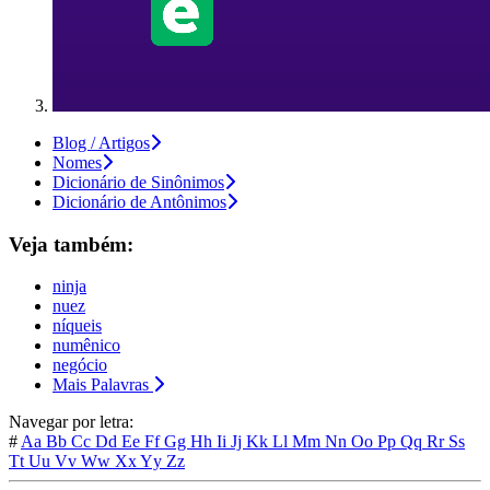
Blog / Artigos
Nomes
Dicionário de Sinônimos
Dicionário de Antônimos
Veja também:
ninja
nuez
níqueis
numênico
negócio
Mais Palavras
Navegar por letra:
#
Aa
Bb
Cc
Dd
Ee
Ff
Gg
Hh
Ii
Jj
Kk
Ll
Mm
Nn
Oo
Pp
Qq
Rr
Ss
Tt
Uu
Vv
Ww
Xx
Yy
Zz