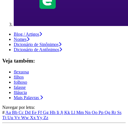
Blog / Artigos
Nomes
Dicionário de Sinônimos
Dicionário de Antônimos
Veja também:
flexuosa
filhos
folhoso
falasse
filáucia
Mais Palavras
Navegar por letra:
#
Aa
Bb
Cc
Dd
Ee
Ff
Gg
Hh
Ii
Jj
Kk
Ll
Mm
Nn
Oo
Pp
Qq
Rr
Ss
Tt
Uu
Vv
Ww
Xx
Yy
Zz