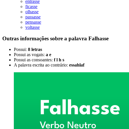
entrasse
ficasse
olhasse
passasse
pensasse
voltasse
Outras informações sobre
a palavra
Falhasse
Possui:
8 letras
Possui as vogais:
a e
Possui as consoantes:
f l h s
A palavra escrita ao contrário:
essahlaf