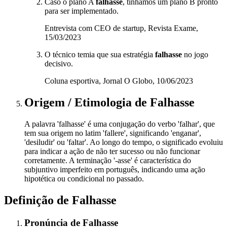
Caso o plano A
falhasse
, tínhamos um plano B pronto
para ser implementado.
Entrevista com CEO de startup, Revista Exame,
15/03/2023
O técnico temia que sua estratégia
falhasse
no jogo
decisivo.
Coluna esportiva, Jornal O Globo, 10/06/2023
Origem / Etimologia
de
Falhasse
A palavra 'falhasse' é uma conjugação do verbo 'falhar', que
tem sua origem no latim 'fallere', significando 'enganar',
'desiludir' ou 'faltar'. Ao longo do tempo, o significado evoluiu
para indicar a ação de não ter sucesso ou não funcionar
corretamente. A terminação '-asse' é característica do
subjuntivo imperfeito em português, indicando uma ação
hipotética ou condicional no passado.
Definição de
Falhasse
Pronúncia
de
Falhasse