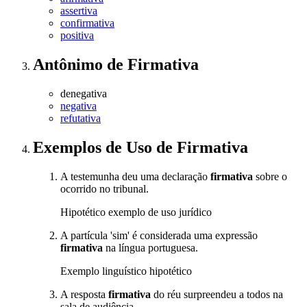
assertiva
confirmativa
positiva
Antônimo
de
Firmativa
denegativa
negativa
refutativa
Exemplos de Uso
de Firmativa
A testemunha deu uma declaração
firmativa
sobre o
ocorrido no tribunal.
Hipotético exemplo de uso jurídico
A partícula 'sim' é considerada uma expressão
firmativa
na língua portuguesa.
Exemplo linguístico hipotético
A resposta
firmativa
do réu surpreendeu a todos na
sala de audiência.