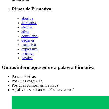
Rimas
de
Firmativa
abusiva
afirmativa
alusiva
ativa
conclusiva
decisiva
exclusiva
expressiva
negativa
passiva
Outras informações sobre
a palavra
Firmativa
Possui:
9 letras
Possui as vogais:
i a
Possui as consoantes:
f r m t v
A palavra escrita ao contrário:
avitamrif