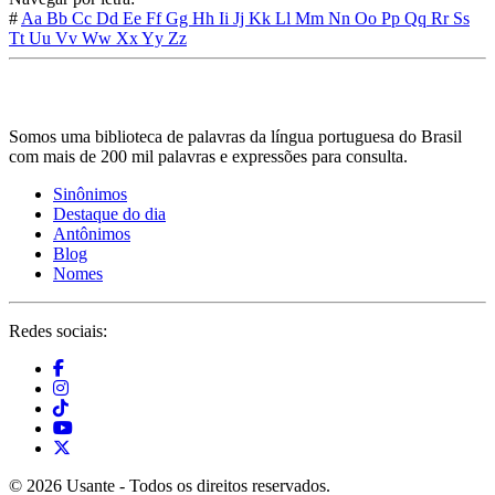
#
Aa
Bb
Cc
Dd
Ee
Ff
Gg
Hh
Ii
Jj
Kk
Ll
Mm
Nn
Oo
Pp
Qq
Rr
Ss
Tt
Uu
Vv
Ww
Xx
Yy
Zz
Somos uma biblioteca de palavras da língua portuguesa do Brasil
com mais de 200 mil palavras e expressões para consulta.
Sinônimos
Destaque do dia
Antônimos
Blog
Nomes
Redes sociais:
© 2026 Usante - Todos os direitos reservados.