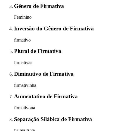
Gênero
de
Firmativa
Feminino
Inversão do Gênero
de
Firmativa
firmativo
Plural
de
Firmativa
firmativas
Diminutivo
de
Firmativa
firmativinha
Aumentativo
de
Firmativa
firmativona
Separação Silábica
de
Firmativa
fir-ma-ti-va