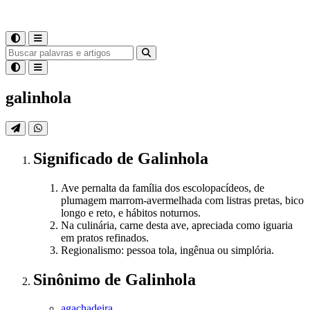
galinhola
Significado
de
Galinhola
Ave pernalta da família dos escolopacídeos, de
plumagem marrom-avermelhada com listras pretas, bico
longo e reto, e hábitos noturnos.
Na culinária, carne desta ave, apreciada como iguaria
em pratos refinados.
Regionalismo: pessoa tola, ingênua ou simplória.
Sinônimo
de
Galinhola
agachadeira