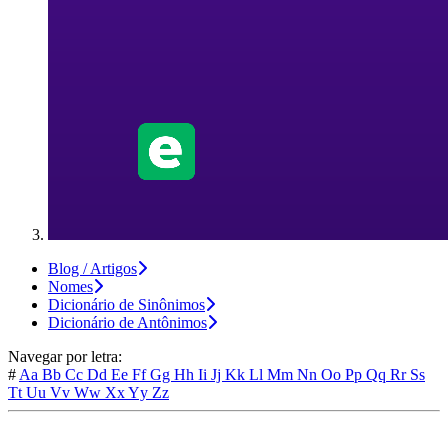
Blog / Artigos
Nomes
Dicionário de Sinônimos
Dicionário de Antônimos
Navegar por letra:
#
Aa
Bb
Cc
Dd
Ee
Ff
Gg
Hh
Ii
Jj
Kk
Ll
Mm
Nn
Oo
Pp
Qq
Rr
Ss
Tt
Uu
Vv
Ww
Xx
Yy
Zz