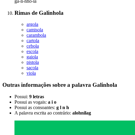
ga-li-nho-la
Rimas
de
Galinhola
argola
camisola
carambola
cartola
cebola
escola
gaiola
pistola
sacola
viola
Outras informações sobre
a palavra
Galinhola
Possui:
9 letras
Possui as vogais:
a i o
Possui as consoantes:
g l n h
A palavra escrita ao contrário:
alohnilag