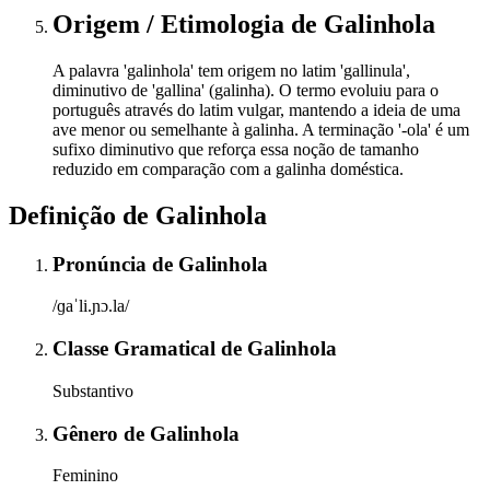
Origem / Etimologia
de
Galinhola
A palavra 'galinhola' tem origem no latim 'gallinula',
diminutivo de 'gallina' (galinha). O termo evoluiu para o
português através do latim vulgar, mantendo a ideia de uma
ave menor ou semelhante à galinha. A terminação '-ola' é um
sufixo diminutivo que reforça essa noção de tamanho
reduzido em comparação com a galinha doméstica.
Definição de
Galinhola
Pronúncia
de
Galinhola
/ɡaˈli.ɲɔ.la/
Classe Gramatical
de
Galinhola
Substantivo
Gênero
de
Galinhola
Feminino