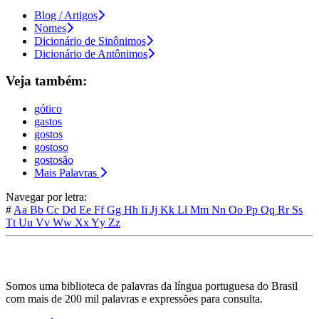
Blog / Artigos
Nomes
Dicionário de Sinônimos
Dicionário de Antônimos
Veja também:
gótico
gastos
gostos
gostoso
gostosão
Mais Palavras
Navegar por letra:
#
Aa
Bb
Cc
Dd
Ee
Ff
Gg
Hh
Ii
Jj
Kk
Ll
Mm
Nn
Oo
Pp
Qq
Rr
Ss
Tt
Uu
Vv
Ww
Xx
Yy
Zz
Somos uma biblioteca de palavras da língua portuguesa do Brasil
com mais de 200 mil palavras e expressões para consulta.