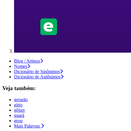
Blog / Artigos
Nomes
Dicionário de Sinônimos
Dicionário de Antônimos
Veja também:
gerarão
gírio
gêiser
guará
grou
Mais Palavras