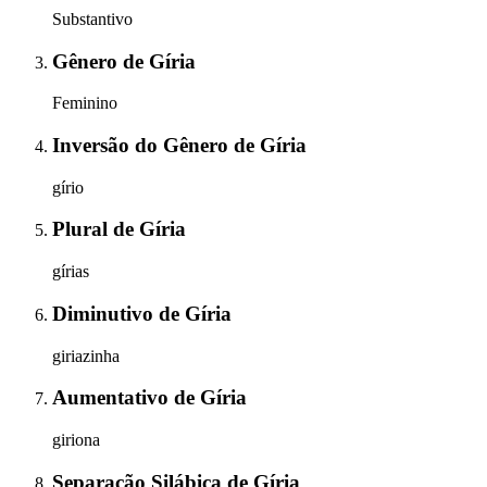
Substantivo
Gênero
de
Gíria
Feminino
Inversão do Gênero
de
Gíria
gírio
Plural
de
Gíria
gírias
Diminutivo
de
Gíria
giriazinha
Aumentativo
de
Gíria
giriona
Separação Silábica
de
Gíria