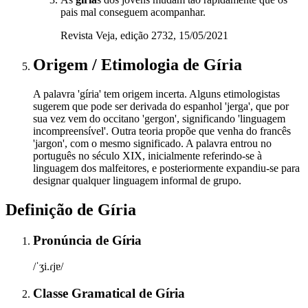
pais mal conseguem acompanhar.
Revista Veja, edição 2732, 15/05/2021
Origem / Etimologia
de
Gíria
A palavra 'gíria' tem origem incerta. Alguns etimologistas
sugerem que pode ser derivada do espanhol 'jerga', que por
sua vez vem do occitano 'gergon', significando 'linguagem
incompreensível'. Outra teoria propõe que venha do francês
'jargon', com o mesmo significado. A palavra entrou no
português no século XIX, inicialmente referindo-se à
linguagem dos malfeitores, e posteriormente expandiu-se para
designar qualquer linguagem informal de grupo.
Definição de
Gíria
Pronúncia
de
Gíria
/ˈʒi.ɾjɐ/
Classe Gramatical
de
Gíria