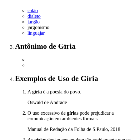
calão
dialeto
jargão
jargonismo
linguajar
Antônimo
de
Gíria
Exemplos de Uso
de Gíria
A
gíria
é a poesia do povo.
Oswald de Andrade
O uso excessivo de
gíria
s pode prejudicar a
comunicação em ambientes formais.
Manual de Redação da Folha de S.Paulo, 2018
As
gíria
s dos jovens mudam tão rapidamente que os