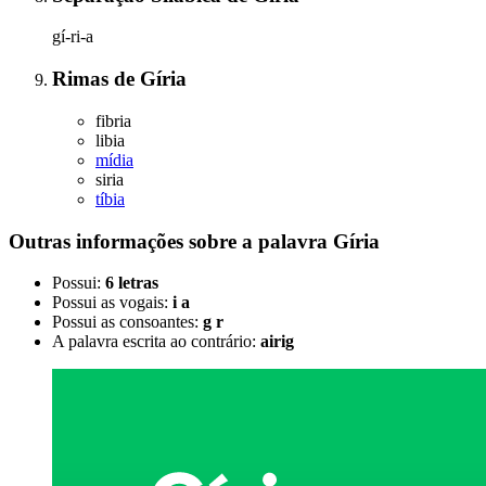
gí-ri-a
Rimas
de
Gíria
fibria
libia
mídia
siria
tíbia
Outras informações sobre
a palavra
Gíria
Possui:
6 letras
Possui as vogais:
i a
Possui as consoantes:
g r
A palavra escrita ao contrário:
airig