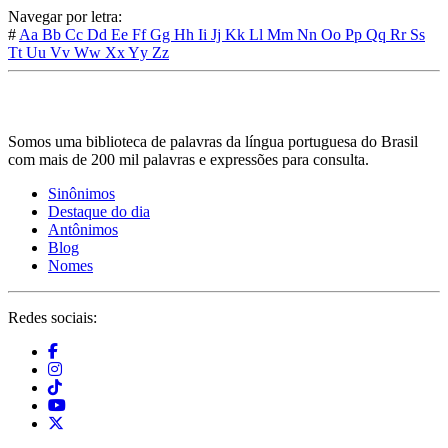
Navegar por letra:
#
Aa
Bb
Cc
Dd
Ee
Ff
Gg
Hh
Ii
Jj
Kk
Ll
Mm
Nn
Oo
Pp
Qq
Rr
Ss
Tt
Uu
Vv
Ww
Xx
Yy
Zz
Somos uma biblioteca de palavras da língua portuguesa do Brasil
com mais de 200 mil palavras e expressões para consulta.
Sinônimos
Destaque do dia
Antônimos
Blog
Nomes
Redes sociais: