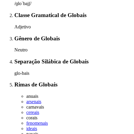
/ɡloˈbajʃ/
Classe Gramatical
de
Globais
Adjetivo
Gênero
de
Globais
Neutro
Separação Silábica
de
Globais
glo-bais
Rimas
de
Globais
anuais
arsenais
carnavais
cereais
corais
fenomenais
ideais
navais