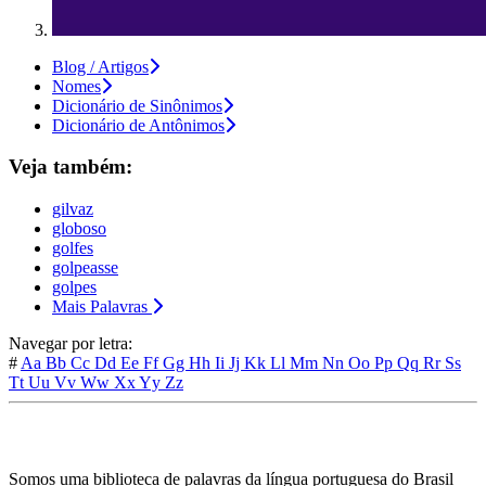
Blog / Artigos
Nomes
Dicionário de Sinônimos
Dicionário de Antônimos
Veja também:
gilvaz
globoso
golfes
golpeasse
golpes
Mais Palavras
Navegar por letra:
#
Aa
Bb
Cc
Dd
Ee
Ff
Gg
Hh
Ii
Jj
Kk
Ll
Mm
Nn
Oo
Pp
Qq
Rr
Ss
Tt
Uu
Vv
Ww
Xx
Yy
Zz
Somos uma biblioteca de palavras da língua portuguesa do Brasil