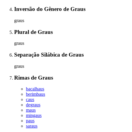
Inversão do Gênero
de
Graus
graus
Plural
de
Graus
graus
Separação Silábica
de
Graus
graus
Rimas
de
Graus
bacalhaus
berimbaus
caus
degraus
maus
mingaus
paus
saraus