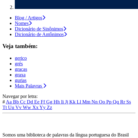
Blog / Artigos
Nomes
Dicionário de Sinônimos
Dicionário de Antônimos
Veja também:
gerico
grés
graças
graxa
gurias
Mais Palavras
Navegar por letra:
#
Aa
Bb
Cc
Dd
Ee
Ff
Gg
Hh
Ii
Jj
Kk
Ll
Mm
Nn
Oo
Pp
Qq
Rr
Ss
Tt
Uu
Vv
Ww
Xx
Yy
Zz
Somos uma biblioteca de palavras da língua portuguesa do Brasil