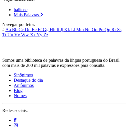
halitose
Mais Palavras
Navegar por letra:
#
Aa
Bb
Cc
Dd
Ee
Ff
Gg
Hh
Ii
Jj
Kk
Ll
Mm
Nn
Oo
Pp
Qq
Rr
Ss
Tt
Uu
Vv
Ww
Xx
Yy
Zz
Somos uma biblioteca de palavras da língua portuguesa do Brasil
com mais de 200 mil palavras e expressões para consulta.
Sinônimos
Destaque do dia
Antônimos
Blog
Nomes
Redes sociais: