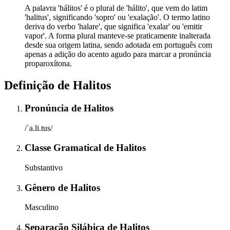
A palavra 'hálitos' é o plural de 'hálito', que vem do latim
'halitus', significando 'sopro' ou 'exalação'. O termo latino
deriva do verbo 'halare', que significa 'exalar' ou 'emitir
vapor'. A forma plural manteve-se praticamente inalterada
desde sua origem latina, sendo adotada em português com
apenas a adição do acento agudo para marcar a pronúncia
proparoxítona.
Definição de
Halitos
Pronúncia
de
Halitos
/ˈa.li.tus/
Classe Gramatical
de
Halitos
Substantivo
Gênero
de
Halitos
Masculino
Separação Silábica
de
Halitos