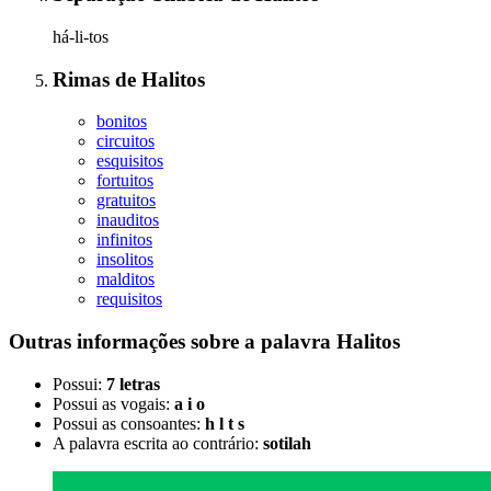
há-li-tos
Rimas
de
Halitos
bonitos
circuitos
esquisitos
fortuitos
gratuitos
inauditos
infinitos
insolitos
malditos
requisitos
Outras informações sobre
a palavra
Halitos
Possui:
7 letras
Possui as vogais:
a i o
Possui as consoantes:
h l t s
A palavra escrita ao contrário:
sotilah