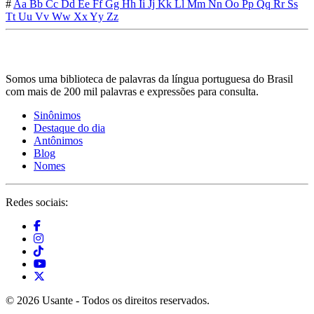
#
Aa
Bb
Cc
Dd
Ee
Ff
Gg
Hh
Ii
Jj
Kk
Ll
Mm
Nn
Oo
Pp
Qq
Rr
Ss
Tt
Uu
Vv
Ww
Xx
Yy
Zz
Somos uma biblioteca de palavras da língua portuguesa do Brasil
com mais de 200 mil palavras e expressões para consulta.
Sinônimos
Destaque do dia
Antônimos
Blog
Nomes
Redes sociais:
© 2026 Usante - Todos os direitos reservados.