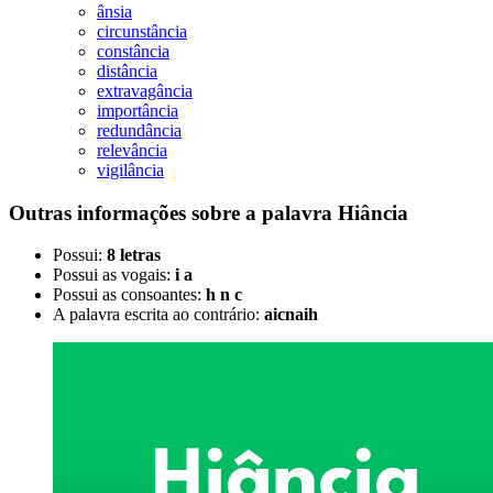
ânsia
circunstância
constância
distância
extravagância
importância
redundância
relevância
vigilância
Outras informações sobre
a palavra
Hiância
Possui:
8 letras
Possui as vogais:
i a
Possui as consoantes:
h n c
A palavra escrita ao contrário:
aicnaih