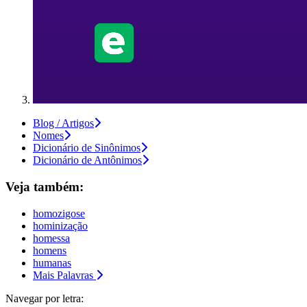
Blog / Artigos
Nomes
Dicionário de Sinônimos
Dicionário de Antônimos
Veja também:
homozigose
hominização
homessa
homens
humanas
Mais Palavras
Navegar por letra: