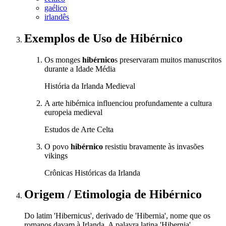
gaélico
irlandês
Exemplos de Uso
de Hibérnico
Os monges
hibérnico
s preservaram muitos manuscritos
durante a Idade Média
História da Irlanda Medieval
A arte hibérnica influenciou profundamente a cultura
europeia medieval
Estudos de Arte Celta
O povo
hibérnico
resistiu bravamente às invasões
vikings
Crônicas Históricas da Irlanda
Origem / Etimologia
de
Hibérnico
Do latim 'Hibernicus', derivado de 'Hibernia', nome que os
romanos davam à Irlanda. A palavra latina 'Hibernia'