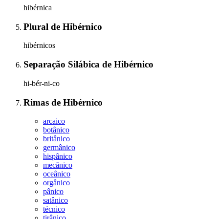
hibérnica
Plural
de
Hibérnico
hibérnicos
Separação Silábica
de
Hibérnico
hi-bér-ni-co
Rimas
de
Hibérnico
arcaico
botânico
britânico
germânico
hispânico
mecânico
oceânico
orgânico
pânico
satânico
técnico
tirânico