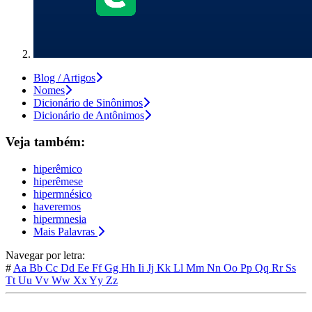
Blog / Artigos
Nomes
Dicionário de Sinônimos
Dicionário de Antônimos
Veja também:
hiperêmico
hiperêmese
hipermnésico
haveremos
hipermnesia
Mais Palavras
Navegar por letra:
#
Aa
Bb
Cc
Dd
Ee
Ff
Gg
Hh
Ii
Jj
Kk
Ll
Mm
Nn
Oo
Pp
Qq
Rr
Ss
Tt
Uu
Vv
Ww
Xx
Yy
Zz