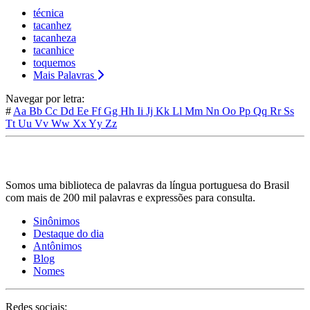
técnica
tacanhez
tacanheza
tacanhice
toquemos
Mais Palavras
Navegar por letra:
#
Aa
Bb
Cc
Dd
Ee
Ff
Gg
Hh
Ii
Jj
Kk
Ll
Mm
Nn
Oo
Pp
Qq
Rr
Ss
Tt
Uu
Vv
Ww
Xx
Yy
Zz
Somos uma biblioteca de palavras da língua portuguesa do Brasil
com mais de 200 mil palavras e expressões para consulta.
Sinônimos
Destaque do dia
Antônimos
Blog
Nomes
Redes sociais: