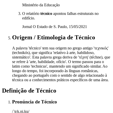
Ministério da Educação
O relatório
técnico
apontou falhas estruturais no
edifício.
Jornal O Estado de S. Paulo, 15/05/2021
Origem / Etimologia
de
Técnico
A palavra 'técnico' tem sua origem no grego antigo 'τεχνικός'
(technikós), que significa 'relativo à arte, habilidoso,
sistemático'. Esta palavra grega deriva de 'τέχνη' (téchne), que
se refere à 'arte, habilidade, ofício'. O termo passou para o
latim como 'technicus', mantendo um significado similar. Ao
longo do tempo, foi incorporado às línguas românicas,
chegando ao português com o sentido de algo relacionado à
técnica ou a conhecimentos práticos específicos de uma área.
Definição de
Técnico
Pronúncia
de
Técnico
/ˈtɛk.ni.ku/