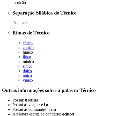
tecnicão
Separação Silábica
de
Técnico
téc-ni-co
Rimas
de
Técnico
cínico
clínico
hinico
lírico
minico
sínico
típico
único
vinico
Outras informações sobre
a palavra
Técnico
Possui:
8 letras
Possui as vogais:
e i o
Possui as consoantes:
t c n
A palavra escrita ao contrário:
ocincet