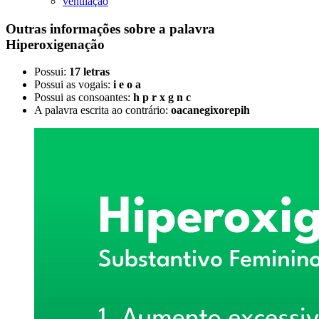
ventilação
Outras informações sobre
a palavra
Hiperoxigenação
Possui:
17 letras
Possui as vogais:
i e o a
Possui as consoantes:
h p r x g n c
A palavra escrita ao contrário:
oacanegixorepih