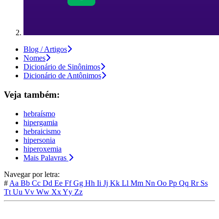
Blog / Artigos
Nomes
Dicionário de Sinônimos
Dicionário de Antônimos
Veja também:
hebraísmo
hipergamia
hebraicismo
hipersonia
hiperoxemia
Mais Palavras
Navegar por letra:
#
Aa
Bb
Cc
Dd
Ee
Ff
Gg
Hh
Ii
Jj
Kk
Ll
Mm
Nn
Oo
Pp
Qq
Rr
Ss
Tt
Uu
Vv
Ww
Xx
Yy
Zz