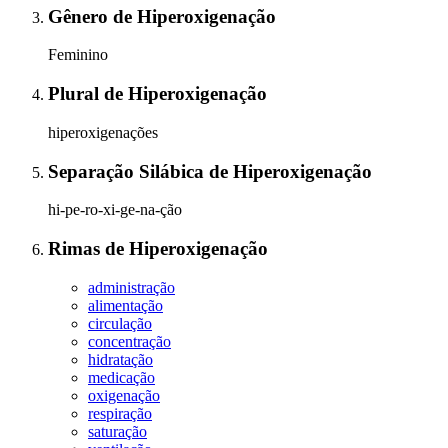
Gênero
de
Hiperoxigenação
Feminino
Plural
de
Hiperoxigenação
hiperoxigenações
Separação Silábica
de
Hiperoxigenação
hi-pe-ro-xi-ge-na-ção
Rimas
de
Hiperoxigenação
administração
alimentação
circulação
concentração
hidratação
medicação
oxigenação
respiração
saturação