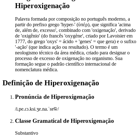
Hiperoxigenação
Palavra formada por composição no português moderno, a
partir do prefixo grego 'hyper-' (ὑπέρ), que significa 'acima
de, além de, excesso', combinado com 'oxigenação', derivado
de 'oxigênio' (do francês 'oxygène', criado por Lavoisier em
1777, do grego 'oxys' = ácido + 'genes' = que gera) e o sufixo
'-ação' (que indica ação ou resultado). O termo é um
neologismo técnico da área médica, criado para designar o
processo de excesso de oxigenação no organismo. Sua
formação segue o padrão científico internacional de
nomenclatura médica.
Definição de
Hiperoxigenação
Pronúncia
de
Hiperoxigenação
/i.pe.ɾɔ.ksi.ʒe.na.ˈsɐ̃w̃/
Classe Gramatical
de
Hiperoxigenação
Substantivo