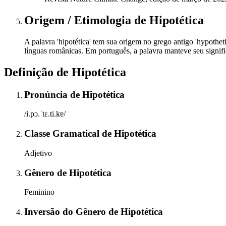
Origem / Etimologia
de
Hipotética
A palavra 'hipotética' tem sua origem no grego antigo 'hypotheti
línguas românicas. Em português, a palavra manteve seu signifi
Definição de
Hipotética
Pronúncia
de
Hipotética
/i.pɔ.ˈtɛ.ti.kɐ/
Classe Gramatical
de
Hipotética
Adjetivo
Gênero
de
Hipotética
Feminino
Inversão do Gênero
de
Hipotética