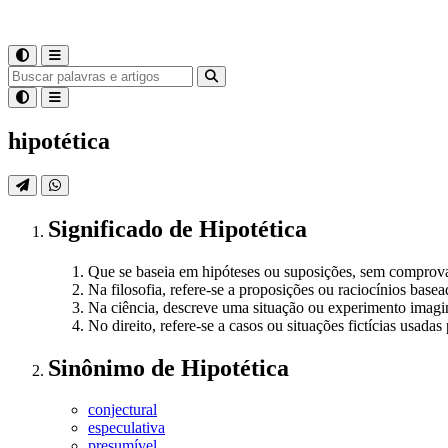
hipotética
Significado
de
Hipotética
Que se baseia em hipóteses ou suposições, sem comprova
Na filosofia, refere-se a proposições ou raciocínios base
Na ciência, descreve uma situação ou experimento imaginá
No direito, refere-se a casos ou situações fictícias usadas
Sinônimo
de
Hipotética
conjectural
especulativa
presumível