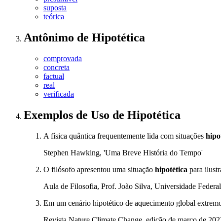
suposta
teórica
Antônimo
de
Hipotética
comprovada
concreta
factual
real
verificada
Exemplos de Uso
de Hipotética
A física quântica frequentemente lida com situações
hipo
Stephen Hawking, 'Uma Breve História do Tempo'
O filósofo apresentou uma situação
hipotética
para ilustr
Aula de Filosofia, Prof. João Silva, Universidade Federa
Em um cenário hipotético de aquecimento global extremo,
Revista Nature Climate Change, edição de março de 202