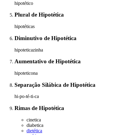
hipotético
Plural
de
Hipotética
hipotéticas
Diminutivo
de
Hipotética
hipoteticazinha
Aumentativo
de
Hipotética
hipoteticona
Separação Silábica
de
Hipotética
hi-po-té-ti-ca
Rimas
de
Hipotética
cinetica
diabetica
dietética