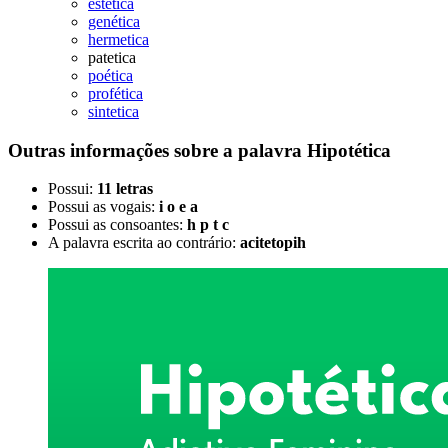
estética
genética
hermetica
patetica
poética
profética
sintetica
Outras informações sobre
a palavra
Hipotética
Possui:
11 letras
Possui as vogais:
i o e a
Possui as consoantes:
h p t c
A palavra escrita ao contrário:
acitetopih