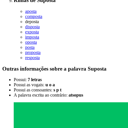
Rimas
de
Suposta
aposta
composta
deposta
disposta
exposta
imposta
oposta
posta
proposta
resposta
Outras informações sobre
a palavra
Suposta
Possui:
7 letras
Possui as vogais:
u o a
Possui as consoantes:
s p t
A palavra escrita ao contrário:
atsopus