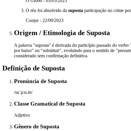
O Globo - 03/05/2023
O réu foi absolvido da
suposta
participação no crime por 
Conjur - 22/09/2023
Origem / Etimologia
de
Suposta
A palavra "suposta" é derivada do particípio passado do verbo 
por baixo" ou "substituir", evoluindo para o sentido de "presu
considerado sem confirmação definitiva.
Definição de
Suposta
Pronúncia
de
Suposta
/suˈpɔs.tɐ/
Classe Gramatical
de
Suposta
Adjetivo
Gênero
de
Suposta