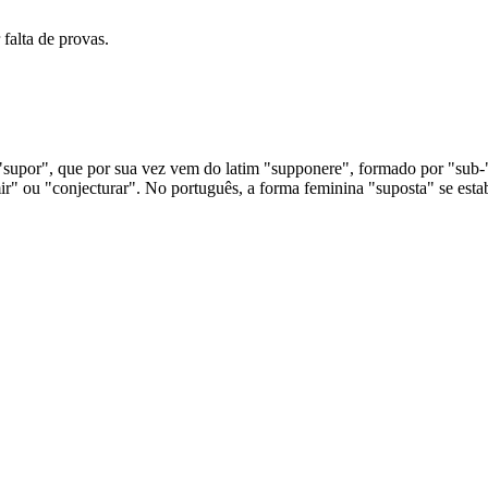
falta de provas.
"supor", que por sua vez vem do latim "supponere", formado por "sub-" 
mir" ou "conjecturar". No português, a forma feminina "suposta" se est