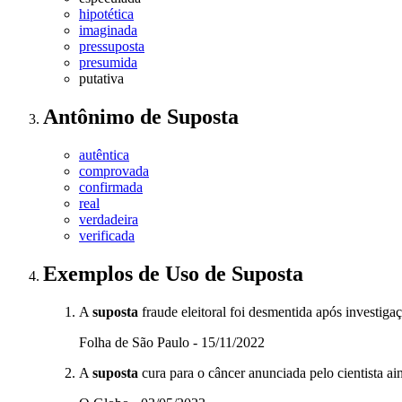
hipotética
imaginada
pressuposta
presumida
putativa
Antônimo
de
Suposta
autêntica
comprovada
confirmada
real
verdadeira
verificada
Exemplos de Uso
de Suposta
A
suposta
fraude eleitoral foi desmentida após investigaç
Folha de São Paulo - 15/11/2022
A
suposta
cura para o câncer anunciada pelo cientista ai