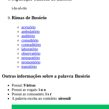
i-lu-só-rio
Rimas
de
Ilusório
acessório
ambulatório
auditório
consultório
contraditório
laboratório
observatório
preparatório
promontório
transitório
Outras informações sobre
a palavra
Ilusório
Possui:
9 letras
Possui as vogais:
i u o
Possui as consoantes:
l s r
A palavra escrita ao contrário:
oirosuli