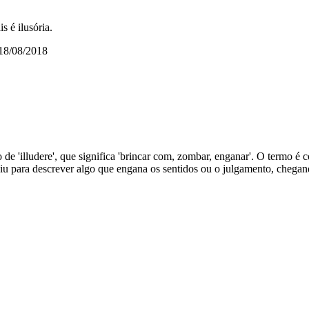
s é ilusória.
 18/08/2018
do de 'illudere', que significa 'brincar com, zombar, enganar'. O termo é 
oluiu para descrever algo que engana os sentidos ou o julgamento, cheg