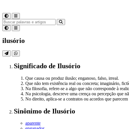
ilusório
Significado
de
Ilusório
Que causa ou produz ilusão; enganoso, falso, irreal.
Que não tem existência real ou concreta; imaginário, fictí
Na filosofia, refere-se a algo que não corresponde à real
Na psicologia, descreve uma crença ou percepção que não
No direito, aplica-se a contratos ou acordos que parecem 
Sinônimo
de
Ilusório
aparente
enganador