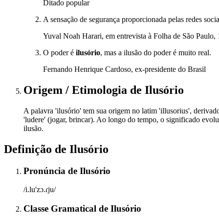
Ditado popular
A sensação de segurança proporcionada pelas redes sociai
Yuval Noah Harari, em entrevista à Folha de São Paulo,
O poder é
ilusório
, mas a ilusão do poder é muito real.
Fernando Henrique Cardoso, ex-presidente do Brasil
Origem / Etimologia
de
Ilusório
A palavra 'ilusório' tem sua origem no latim 'illusorius', deriva
'ludere' (jogar, brincar). Ao longo do tempo, o significado ev
ilusão.
Definição de
Ilusório
Pronúncia
de
Ilusório
/i.lu'zɔ.ɾju/
Classe Gramatical
de
Ilusório