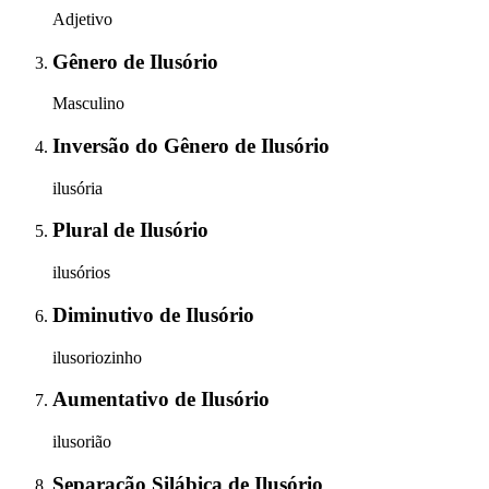
Adjetivo
Gênero
de
Ilusório
Masculino
Inversão do Gênero
de
Ilusório
ilusória
Plural
de
Ilusório
ilusórios
Diminutivo
de
Ilusório
ilusoriozinho
Aumentativo
de
Ilusório
ilusorião
Separação Silábica
de
Ilusório