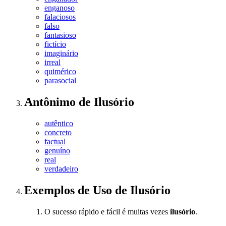
enganoso
falaciosos
falso
fantasioso
fictício
imaginário
irreal
quimérico
parasocial
Antônimo
de
Ilusório
autêntico
concreto
factual
genuíno
real
verdadeiro
Exemplos de Uso
de Ilusório
O sucesso rápido e fácil é muitas vezes
ilusório
.