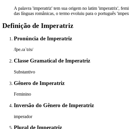
A palavra 'imperatriz' tem sua origem no latim 'imperatrix', fe
das línguas românicas, o termo evoluiu para o português 'imper
Definição de
Imperatriz
Pronúncia
de
Imperatriz
/ĩpe.ɾaˈtɾis/
Classe Gramatical
de
Imperatriz
Substantivo
Gênero
de
Imperatriz
Feminino
Inversão do Gênero
de
Imperatriz
imperador
Plural
de
Imperatriz