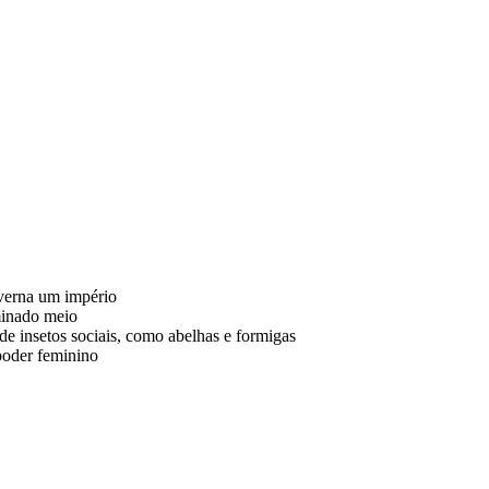
overna um império
minado meio
e insetos sociais, como abelhas e formigas
 poder feminino