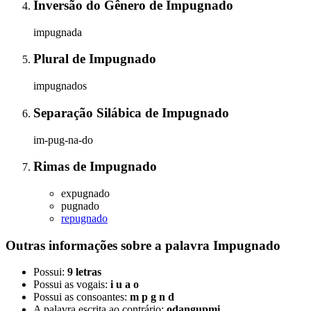
Inversão do Gênero
de
Impugnado
impugnada
Plural
de
Impugnado
impugnados
Separação Silábica
de
Impugnado
im-pug-na-do
Rimas
de
Impugnado
expugnado
pugnado
repugnado
Outras informações sobre
a palavra
Impugnado
Possui:
9 letras
Possui as vogais:
i u a o
Possui as consoantes:
m p g n d
A palavra escrita ao contrário:
odangupmi