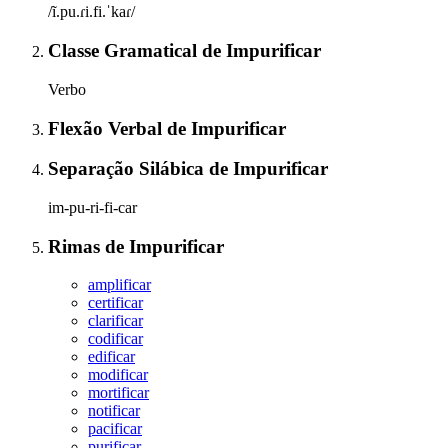
/ĩ.pu.ɾi.fi.ˈkaɾ/
Classe Gramatical
de
Impurificar
Verbo
Flexão Verbal
de
Impurificar
Separação Silábica
de
Impurificar
im-pu-ri-fi-car
Rimas
de
Impurificar
amplificar
certificar
clarificar
codificar
edificar
modificar
mortificar
notificar
pacificar
purificar