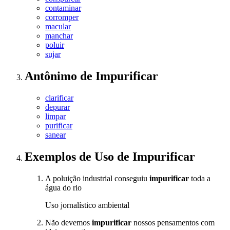
contaminar
corromper
macular
manchar
poluir
sujar
Antônimo
de
Impurificar
clarificar
depurar
limpar
purificar
sanear
Exemplos de Uso
de Impurificar
A poluição industrial conseguiu
impurificar
toda a
água do rio
Uso jornalístico ambiental
Não devemos
impurificar
nossos pensamentos com