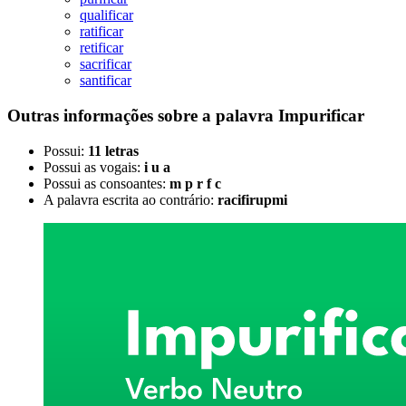
qualificar
ratificar
retificar
sacrificar
santificar
Outras informações sobre
a palavra
Impurificar
Possui:
11 letras
Possui as vogais:
i u a
Possui as consoantes:
m p r f c
A palavra escrita ao contrário:
racifirupmi