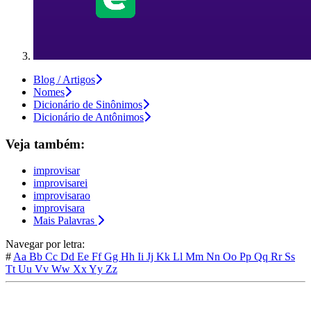
Blog / Artigos
Nomes
Dicionário de Sinônimos
Dicionário de Antônimos
Veja também:
improvisar
improvisarei
improvisarao
improvisara
Mais Palavras
Navegar por letra:
#
Aa
Bb
Cc
Dd
Ee
Ff
Gg
Hh
Ii
Jj
Kk
Ll
Mm
Nn
Oo
Pp
Qq
Rr
Ss
Tt
Uu
Vv
Ww
Xx
Yy
Zz