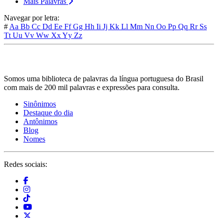
Mais Palavras
Navegar por letra:
#
Aa
Bb
Cc
Dd
Ee
Ff
Gg
Hh
Ii
Jj
Kk
Ll
Mm
Nn
Oo
Pp
Qq
Rr
Ss
Tt
Uu
Vv
Ww
Xx
Yy
Zz
Somos uma biblioteca de palavras da língua portuguesa do Brasil
com mais de 200 mil palavras e expressões para consulta.
Sinônimos
Destaque do dia
Antônimos
Blog
Nomes
Redes sociais: