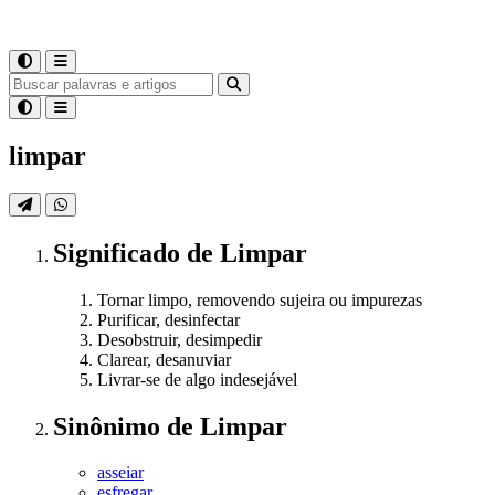
limpar
Significado
de
Limpar
Tornar limpo, removendo sujeira ou impurezas
Purificar, desinfectar
Desobstruir, desimpedir
Clarear, desanuviar
Livrar-se de algo indesejável
Sinônimo
de
Limpar
asseiar
esfregar