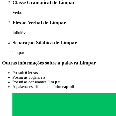
Classe Gramatical
de
Limpar
Verbo
Flexão Verbal
de
Limpar
Infinitivo
Separação Silábica
de
Limpar
lim-par
Outras informações sobre
a palavra
Limpar
Possui:
6 letras
Possui as vogais:
i a
Possui as consoantes:
l m p r
A palavra escrita ao contrário:
rapmil