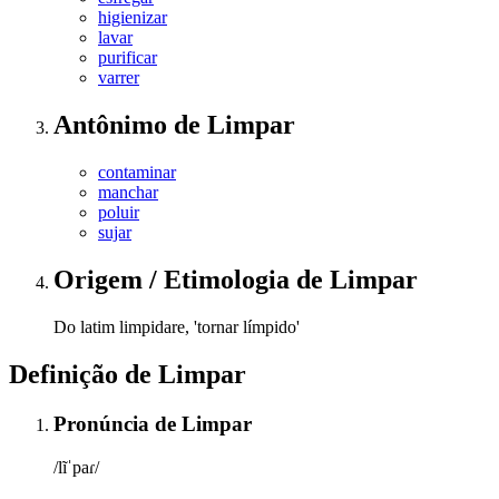
higienizar
lavar
purificar
varrer
Antônimo
de
Limpar
contaminar
manchar
poluir
sujar
Origem / Etimologia
de
Limpar
Do latim limpidare, 'tornar límpido'
Definição de
Limpar
Pronúncia
de
Limpar
/lĩˈpaɾ/