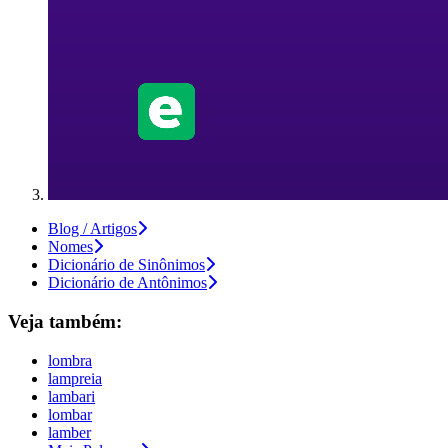
Blog / Artigos
Nomes
Dicionário de Sinônimos
Dicionário de Antônimos
Veja também:
lombra
lampreia
lambari
lombar
lamber