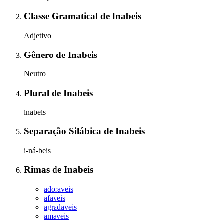
Classe Gramatical
de
Inabeis
Adjetivo
Gênero
de
Inabeis
Neutro
Plural
de
Inabeis
inabeis
Separação Silábica
de
Inabeis
i-ná-beis
Rimas
de
Inabeis
adoraveis
afaveis
agradaveis
amaveis