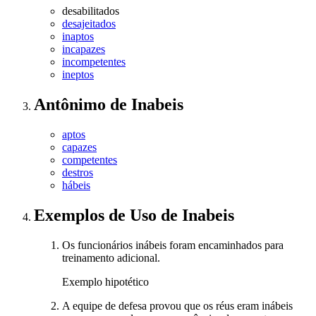
desabilitados
desajeitados
inaptos
incapazes
incompetentes
ineptos
Antônimo
de
Inabeis
aptos
capazes
competentes
destros
hábeis
Exemplos de Uso
de Inabeis
Os funcionários inábeis foram encaminhados para
treinamento adicional.
Exemplo hipotético
A equipe de defesa provou que os réus eram inábeis