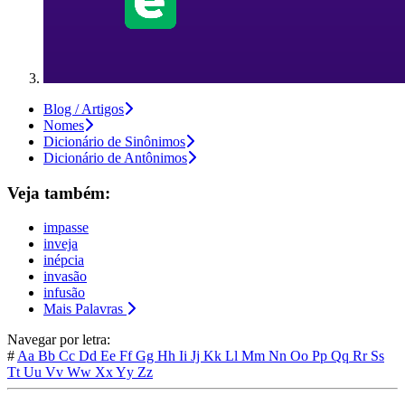
Blog / Artigos
Nomes
Dicionário de Sinônimos
Dicionário de Antônimos
Veja também:
impasse
inveja
inépcia
invasão
infusão
Mais Palavras
Navegar por letra:
#
Aa
Bb
Cc
Dd
Ee
Ff
Gg
Hh
Ii
Jj
Kk
Ll
Mm
Nn
Oo
Pp
Qq
Rr
Ss
Tt
Uu
Vv
Ww
Xx
Yy
Zz