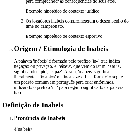
para compreender as consequências de seus atos.
Exemplo hipotético de contexto jurídico
Os jogadores inábeis comprometeram o desempenho do
time no campeonato.
Exemplo hipotético de contexto esportivo
Origem / Etimologia
de
Inabeis
A palavra 'inábeis' é formada pelo prefixo 'in-', que indica
negação ou privação, e 'hábeis', que vem do latim 'habilis',
significando 'apto', 'capaz'. Assim, 'inábeis' significa
literalmente 'não aptos' ou 'incapazes'. Esta formação segue
um padrão comum em português para criar antônimos,
utilizando o prefixo 'in-' para negar o significado da palavra
base.
Definição de
Inabeis
Pronúncia
de
Inabeis
/iˈna.bejs/