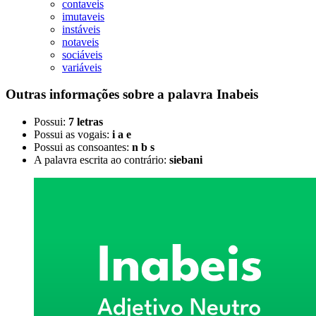
contaveis
imutaveis
instáveis
notaveis
sociáveis
variáveis
Outras informações sobre
a palavra
Inabeis
Possui:
7 letras
Possui as vogais:
i a e
Possui as consoantes:
n b s
A palavra escrita ao contrário:
siebani