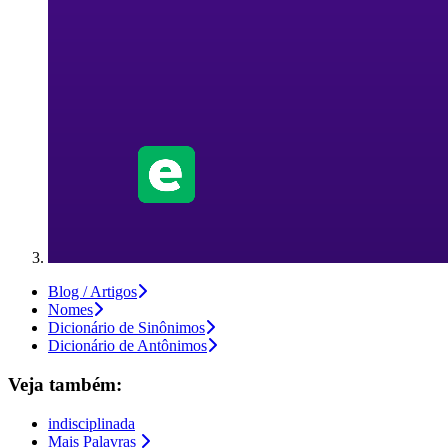
Blog / Artigos
Nomes
Dicionário de Sinônimos
Dicionário de Antônimos
Veja também:
indisciplinada
Mais Palavras