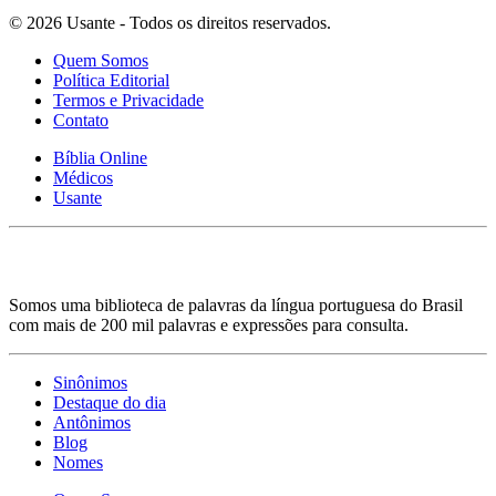
© 2026 Usante - Todos os direitos reservados.
Quem Somos
Política Editorial
Termos e Privacidade
Contato
Bíblia Online
Médicos
Usante
Somos uma biblioteca de palavras da língua portuguesa do Brasil
com mais de 200 mil palavras e expressões para consulta.
Sinônimos
Destaque do dia
Antônimos
Blog
Nomes