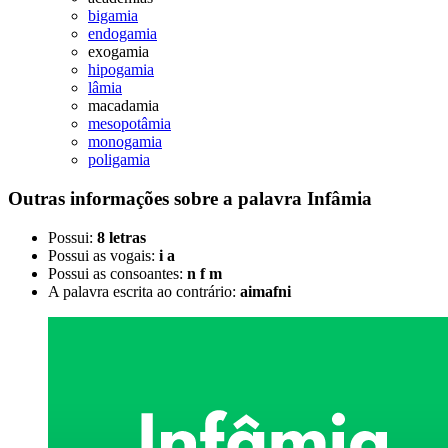
bigamia
endogamia
exogamia
hipogamia
lâmia
macadamia
mesopotâmia
monogamia
poligamia
Outras informações sobre
a palavra
Infâmia
Possui:
8 letras
Possui as vogais:
i a
Possui as consoantes:
n f m
A palavra escrita ao contrário:
aimafni