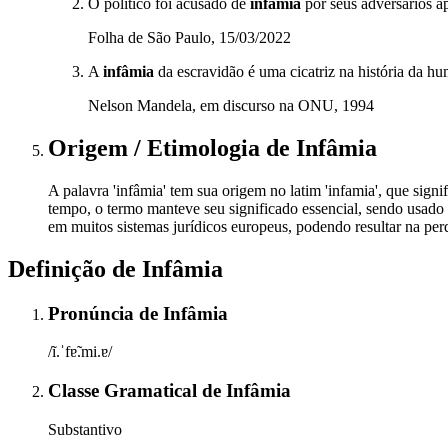
O político foi acusado de
infâmia
por seus adversários a
Folha de São Paulo, 15/03/2022
A
infâmia
da escravidão é uma cicatriz na história da h
Nelson Mandela, em discurso na ONU, 1994
Origem / Etimologia
de
Infâmia
A palavra 'infâmia' tem sua origem no latim 'infamia', que signif
tempo, o termo manteve seu significado essencial, sendo usado
em muitos sistemas jurídicos europeus, podendo resultar na perda
Definição de
Infâmia
Pronúncia
de
Infâmia
/ĩ.ˈfɐ̃.mi.ɐ/
Classe Gramatical
de
Infâmia
Substantivo