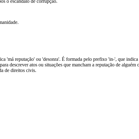
pós o escândalo de corrupção.
umanidade.
ica 'má reputação' ou 'desonra'. É formada pelo prefixo 'in-', que indica
 para descrever atos ou situações que mancham a reputação de alguém 
 de direitos civis.