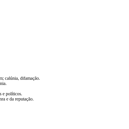
m; calúnia, difamação.
nia.
 e políticos.
nra e da reputação.