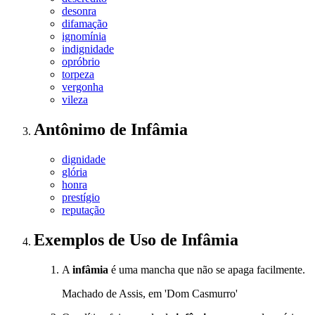
desonra
difamação
ignomínia
indignidade
opróbrio
torpeza
vergonha
vileza
Antônimo
de
Infâmia
dignidade
glória
honra
prestígio
reputação
Exemplos de Uso
de Infâmia
A
infâmia
é uma mancha que não se apaga facilmente.
Machado de Assis, em 'Dom Casmurro'