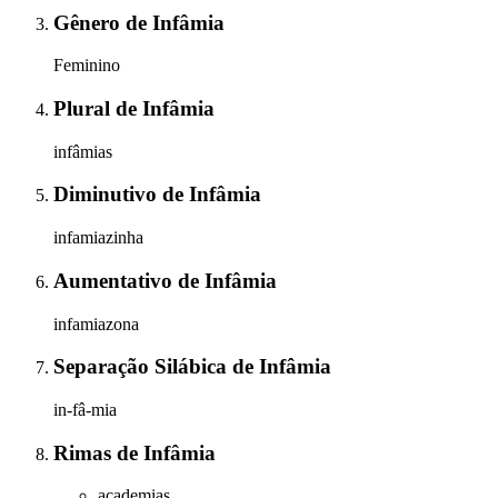
Gênero
de
Infâmia
Feminino
Plural
de
Infâmia
infâmias
Diminutivo
de
Infâmia
infamiazinha
Aumentativo
de
Infâmia
infamiazona
Separação Silábica
de
Infâmia
in-fâ-mia
Rimas
de
Infâmia
academias