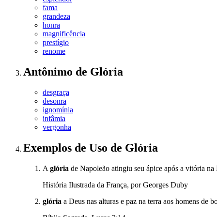
fama
grandeza
honra
magnificência
prestígio
renome
Antônimo
de
Glória
desgraça
desonra
ignomínia
infâmia
vergonha
Exemplos de Uso
de Glória
A
glória
de Napoleão atingiu seu ápice após a vitória na 
História Ilustrada da França, por Georges Duby
glória
a Deus nas alturas e paz na terra aos homens de b