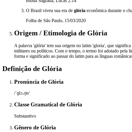
Bíblia Sagrada, Lucas 2:14
O Brasil viveu sua era de
glória
econômica durante o cha
Folha de São Paulo, 15/03/2020
Origem / Etimologia
de
Glória
A palavra 'glória' tem sua origem no latim 'gloria', que signifi
militares ou políticos. Com o tempo, o termo foi adotado pela l
forma e significado ao passar do latim para as línguas românica
Definição de
Glória
Pronúncia
de
Glória
/ˈɡlɔ.ɾjɐ/
Classe Gramatical
de
Glória
Substantivo
Gênero
de
Glória