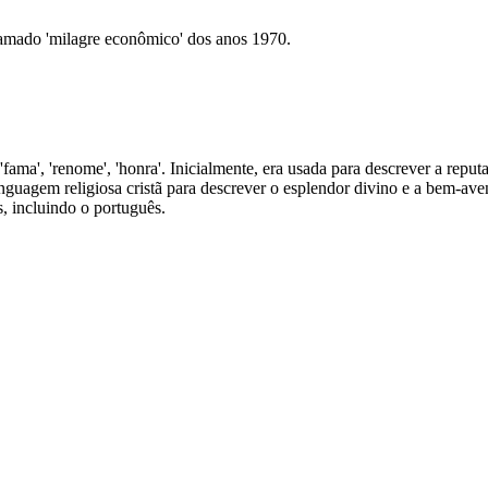
mado 'milagre econômico' dos anos 1970.
ca 'fama', 'renome', 'honra'. Inicialmente, era usada para descrever a re
inguagem religiosa cristã para descrever o esplendor divino e a bem-ave
s, incluindo o português.