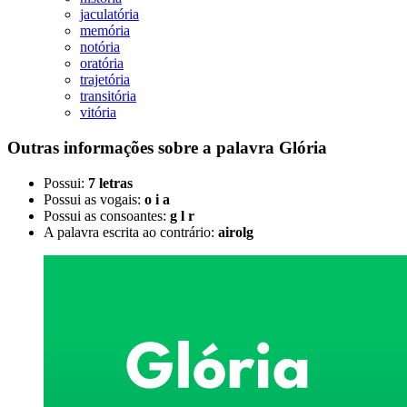
jaculatória
memória
notória
oratória
trajetória
transitória
vitória
Outras informações sobre
a palavra
Glória
Possui:
7 letras
Possui as vogais:
o i a
Possui as consoantes:
g l r
A palavra escrita ao contrário:
airolg