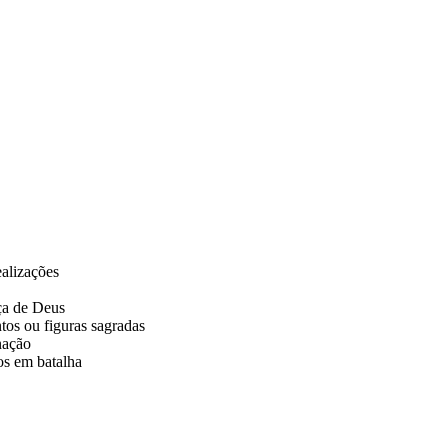
ealizações
ça de Deus
tos ou figuras sagradas
nação
os em batalha