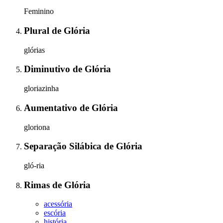
Feminino
Plural
de
Glória
glórias
Diminutivo
de
Glória
gloriazinha
Aumentativo
de
Glória
gloriona
Separação Silábica
de
Glória
gló-ria
Rimas
de
Glória
acessória
escória
história