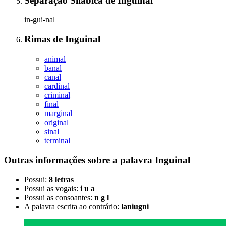
Separação Silábica
de
Inguinal
in-gui-nal
Rimas
de
Inguinal
animal
banal
canal
cardinal
criminal
final
marginal
original
sinal
terminal
Outras informações sobre
a palavra
Inguinal
Possui:
8 letras
Possui as vogais:
i u a
Possui as consoantes:
n g l
A palavra escrita ao contrário:
laniugni