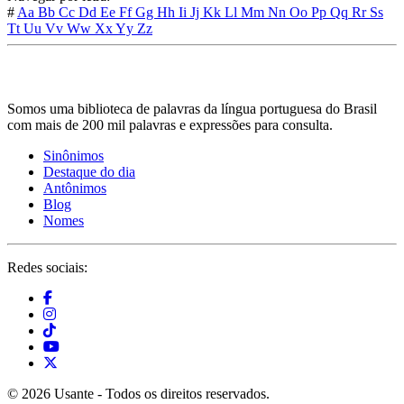
#
Aa
Bb
Cc
Dd
Ee
Ff
Gg
Hh
Ii
Jj
Kk
Ll
Mm
Nn
Oo
Pp
Qq
Rr
Ss
Tt
Uu
Vv
Ww
Xx
Yy
Zz
Somos uma biblioteca de palavras da língua portuguesa do Brasil
com mais de 200 mil palavras e expressões para consulta.
Sinônimos
Destaque do dia
Antônimos
Blog
Nomes
Redes sociais:
© 2026 Usante - Todos os direitos reservados.