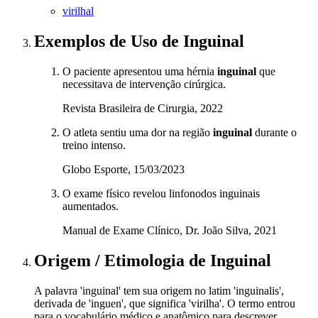
virilhal
Exemplos de Uso
de Inguinal
O paciente apresentou uma hérnia
inguinal
que
necessitava de intervenção cirúrgica.
Revista Brasileira de Cirurgia, 2022
O atleta sentiu uma dor na região
inguinal
durante o
treino intenso.
Globo Esporte, 15/03/2023
O exame físico revelou linfonodos inguinais
aumentados.
Manual de Exame Clínico, Dr. João Silva, 2021
Origem / Etimologia
de
Inguinal
A palavra 'inguinal' tem sua origem no latim 'inguinalis',
derivada de 'inguen', que significa 'virilha'. O termo entrou
para o vocabulário médico e anatômico para descrever