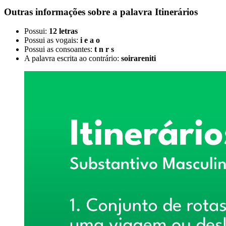
Outras informações sobre
a palavra
Itinerários
Possui:
12 letras
Possui as vogais:
i e a o
Possui as consoantes:
t n r s
A palavra escrita ao contrário:
soirareniti