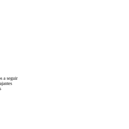
s a seguir
ajantes
s