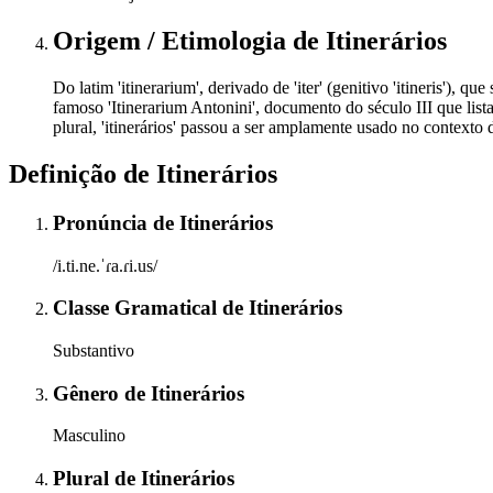
Origem / Etimologia
de
Itinerários
Do latim 'itinerarium', derivado de 'iter' (genitivo 'itineris'), 
famoso 'Itinerarium Antonini', documento do século III que lis
plural, 'itinerários' passou a ser amplamente usado no contexto
Definição de
Itinerários
Pronúncia
de
Itinerários
/i.ti.ne.ˈɾa.ɾi.us/
Classe Gramatical
de
Itinerários
Substantivo
Gênero
de
Itinerários
Masculino
Plural
de
Itinerários