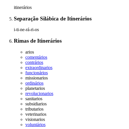
itinerários
Separação Silábica
de
Itinerários
i-ti-ne-rá-ri-os
Rimas
de
Itinerários
arios
comentários
contrários
extraordinarios
funcionários
missionarios
ordinários
planetarios
revolucionarios
sanitarios
subsidiarios
tributarios
veterinarios
visionarios
voluntários