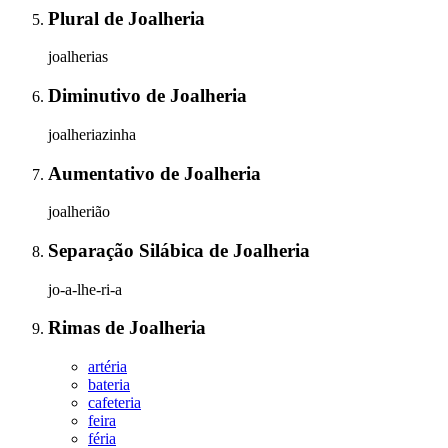
Plural
de
Joalheria
joalherias
Diminutivo
de
Joalheria
joalheriazinha
Aumentativo
de
Joalheria
joalherião
Separação Silábica
de
Joalheria
jo-a-lhe-ri-a
Rimas
de
Joalheria
artéria
bateria
cafeteria
feira
féria