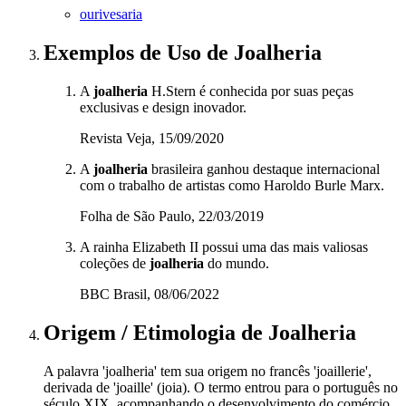
ourivesaria
Exemplos de Uso
de Joalheria
A
joalheria
H.Stern é conhecida por suas peças
exclusivas e design inovador.
Revista Veja, 15/09/2020
A
joalheria
brasileira ganhou destaque internacional
com o trabalho de artistas como Haroldo Burle Marx.
Folha de São Paulo, 22/03/2019
A rainha Elizabeth II possui uma das mais valiosas
coleções de
joalheria
do mundo.
BBC Brasil, 08/06/2022
Origem / Etimologia
de
Joalheria
A palavra 'joalheria' tem sua origem no francês 'joaillerie',
derivada de 'joaille' (joia). O termo entrou para o português no
século XIX, acompanhando o desenvolvimento do comércio