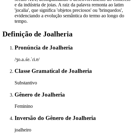
e da indústria de joias. A raiz da palavra remonta ao latim
'jocalia', que significa 'objetos preciosos' ou 'brinquedos',
evidenciando a evolução semântica do termo ao longo do
tempo.
Definição de
Joalheria
Pronúncia
de
Joalheria
/ʒo.a.ʎe.ˈɾi.ɐ/
Classe Gramatical
de
Joalheria
Substantivo
Gênero
de
Joalheria
Feminino
Inversão do Gênero
de
Joalheria
joalheiro