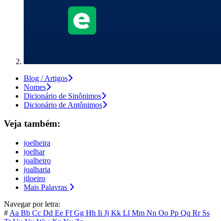
Blog / Artigos
Nomes
Dicionário de Sinônimos
Dicionário de Antônimos
Veja também:
joelheira
joelhar
joalheiro
joalharia
jiloeiro
Mais Palavras
Navegar por letra:
#
Aa
Bb
Cc
Dd
Ee
Ff
Gg
Hh
Ii
Jj
Kk
Ll
Mm
Nn
Oo
Pp
Qq
Rr
Ss