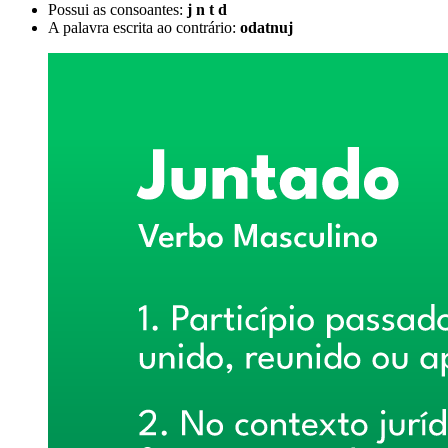
Possui as consoantes:
j n t d
A palavra escrita ao contrário:
odatnuj