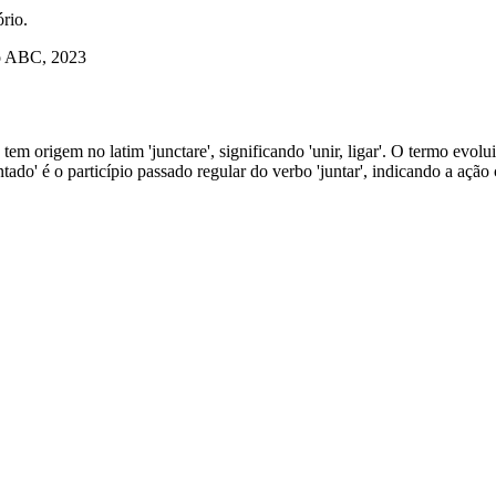
rio.
do ABC, 2023
z tem origem no latim 'junctare', significando 'unir, ligar'. O termo evo
do' é o particípio passado regular do verbo 'juntar', indicando a ação 