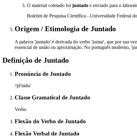
O material coletado foi
juntado
e enviado para o laborató
Boletim de Pesquisa Científica - Universidade Federal 
Origem / Etimologia
de
Juntado
A palavra 'juntado' é derivada do verbo 'juntar', que por sua ve
essencial de união ou aproximação. No português moderno, 'junta
Definição de
Juntado
Pronúncia
de
Juntado
/ʒũ'tadu/
Classe Gramatical
de
Juntado
Verbo
Flexão do Verbo
de
Juntado
Flexão Verbal
de
Juntado