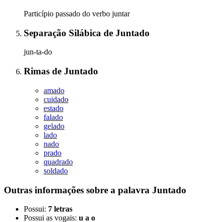
Particípio passado do verbo juntar
Separação Silábica
de
Juntado
jun-ta-do
Rimas
de
Juntado
amado
cuidado
estado
falado
gelado
lado
nado
prado
quadrado
soldado
Outras informações sobre
a palavra
Juntado
Possui:
7 letras
Possui as vogais:
u a o