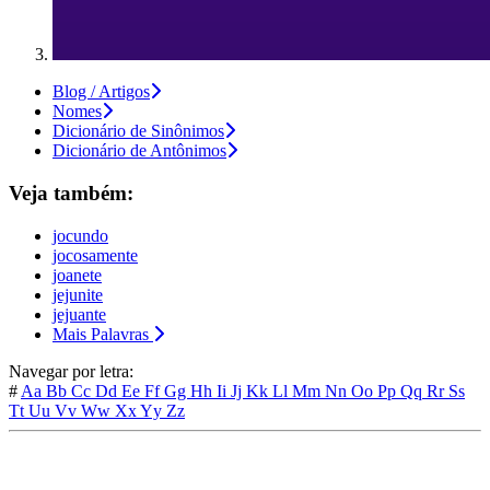
Blog / Artigos
Nomes
Dicionário de Sinônimos
Dicionário de Antônimos
Veja também:
jocundo
jocosamente
joanete
jejunite
jejuante
Mais Palavras
Navegar por letra:
#
Aa
Bb
Cc
Dd
Ee
Ff
Gg
Hh
Ii
Jj
Kk
Ll
Mm
Nn
Oo
Pp
Qq
Rr
Ss
Tt
Uu
Vv
Ww
Xx
Yy
Zz