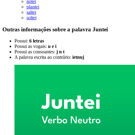
notei
plantei
saltei
soltei
Outras informações sobre
a palavra
Juntei
Possui:
6 letras
Possui as vogais:
u e i
Possui as consoantes:
j n t
A palavra escrita ao contrário:
ietnuj