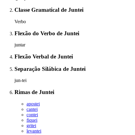
Classe Gramatical
de
Juntei
Verbo
Flexão do Verbo
de
Juntei
juntar
Flexão Verbal
de
Juntei
Separação Silábica
de
Juntei
jun-tei
Rimas
de
Juntei
apostei
cantei
contei
fiquei
gritei
levantei