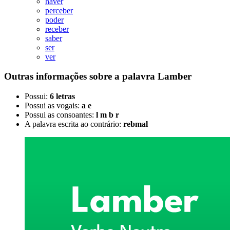
haver
perceber
poder
receber
saber
ser
ver
Outras informações sobre
a palavra
Lamber
Possui:
6 letras
Possui as vogais:
a e
Possui as consoantes:
l m b r
A palavra escrita ao contrário:
rebmal