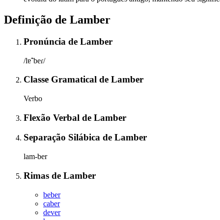
Definição de
Lamber
Pronúncia
de
Lamber
/lɐ̃ˈbeɾ/
Classe Gramatical
de
Lamber
Verbo
Flexão Verbal
de
Lamber
Separação Silábica
de
Lamber
lam-ber
Rimas
de
Lamber
beber
caber
dever