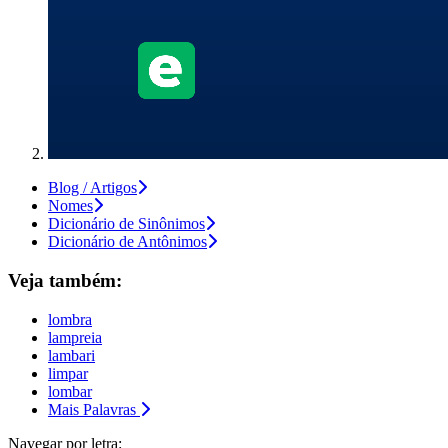
Blog / Artigos
Nomes
Dicionário de Sinônimos
Dicionário de Antônimos
Veja também:
lombra
lampreia
lambari
limpar
lombar
Mais Palavras
Navegar por letra: