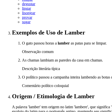
degustar
lingar
lisonjear
provar
sugar
Exemplos de Uso
de Lamber
O gato passou horas a
lamber
as patas para se limpar.
Observação comum
As chamas lambiam as paredes da casa em chamas.
Descrição literária típica
O político passou a campanha inteira lambendo as botas do
Comentário político coloquial
Origem / Etimologia
de
Lamber
A palavra 'lamber' tem origem no latim 'lambere', que significa 
evoluiu do latim para o português antigo, mantendo seu signific