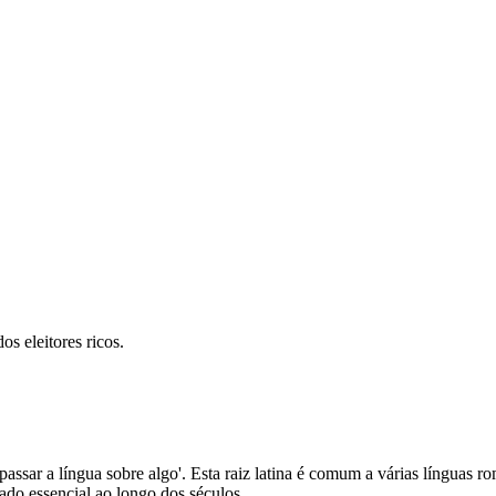
s eleitores ricos.
'passar a língua sobre algo'. Esta raiz latina é comum a várias línguas r
ado essencial ao longo dos séculos.