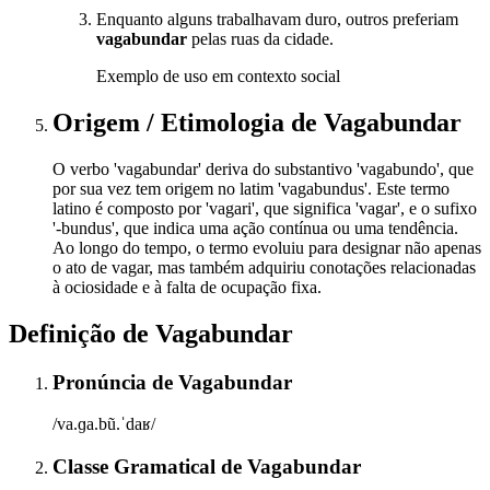
Enquanto alguns trabalhavam duro, outros preferiam
vagabundar
pelas ruas da cidade.
Exemplo de uso em contexto social
Origem / Etimologia
de
Vagabundar
O verbo 'vagabundar' deriva do substantivo 'vagabundo', que
por sua vez tem origem no latim 'vagabundus'. Este termo
latino é composto por 'vagari', que significa 'vagar', e o sufixo
'-bundus', que indica uma ação contínua ou uma tendência.
Ao longo do tempo, o termo evoluiu para designar não apenas
o ato de vagar, mas também adquiriu conotações relacionadas
à ociosidade e à falta de ocupação fixa.
Definição de
Vagabundar
Pronúncia
de
Vagabundar
/va.ɡa.bũ.ˈdaʁ/
Classe Gramatical
de
Vagabundar