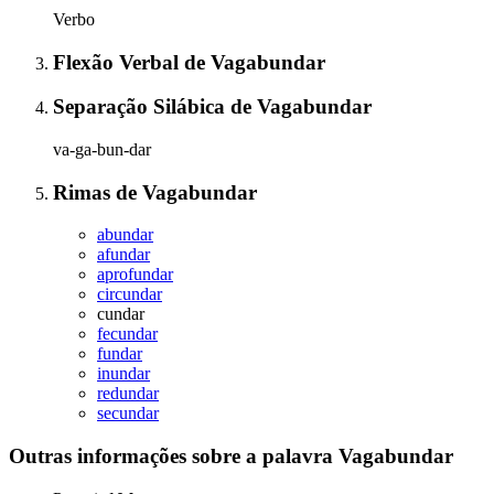
Verbo
Flexão Verbal
de
Vagabundar
Separação Silábica
de
Vagabundar
va-ga-bun-dar
Rimas
de
Vagabundar
abundar
afundar
aprofundar
circundar
cundar
fecundar
fundar
inundar
redundar
secundar
Outras informações sobre
a palavra
Vagabundar