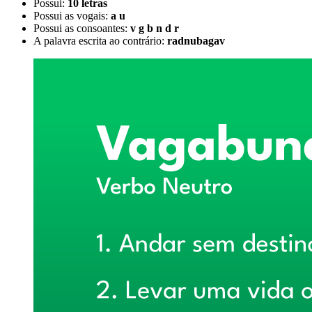
Possui:
10 letras
Possui as vogais:
a u
Possui as consoantes:
v g b n d r
A palavra escrita ao contrário:
radnubagav