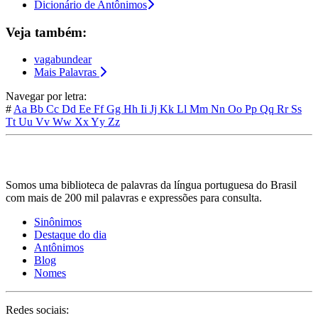
Dicionário de Antônimos
Veja também:
vagabundear
Mais Palavras
Navegar por letra:
#
Aa
Bb
Cc
Dd
Ee
Ff
Gg
Hh
Ii
Jj
Kk
Ll
Mm
Nn
Oo
Pp
Qq
Rr
Ss
Tt
Uu
Vv
Ww
Xx
Yy
Zz
Somos uma biblioteca de palavras da língua portuguesa do Brasil
com mais de 200 mil palavras e expressões para consulta.
Sinônimos
Destaque do dia
Antônimos
Blog
Nomes
Redes sociais: