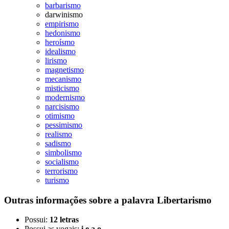
barbarismo
darwinismo
empirismo
hedonismo
heroísmo
idealismo
lirismo
magnetismo
mecanismo
misticismo
modernismo
narcisismo
otimismo
pessimismo
realismo
sadismo
simbolismo
socialismo
terrorismo
turismo
Outras informações sobre
a palavra
Libertarismo
Possui:
12 letras
Possui as vogais:
i e a o