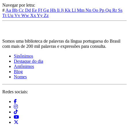
Navegar por letra:
#
Aa
Bb
Cc
Dd
Ee
Ff
Gg
Hh
Ii
Jj
Kk
Ll
Mm
Nn
Oo
Pp
Qq
Rr
Ss
Tt
Uu
Vv
Ww
Xx
Yy
Zz
Somos uma biblioteca de palavras da língua portuguesa do Brasil
com mais de 200 mil palavras e expressões para consulta.
Sinônimos
Destaque do dia
Antônimos
Blog
Nomes
Redes sociais: