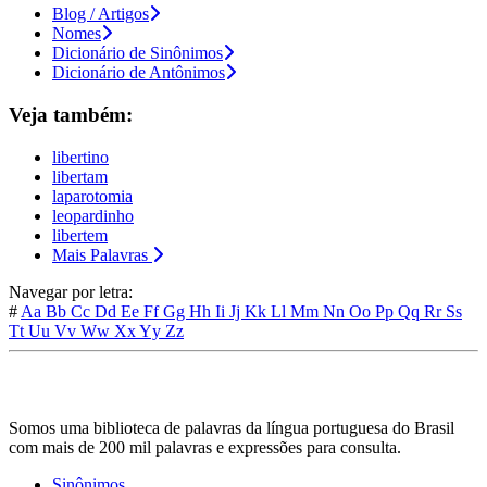
Blog / Artigos
Nomes
Dicionário de Sinônimos
Dicionário de Antônimos
Veja também:
libertino
libertam
laparotomia
leopardinho
libertem
Mais Palavras
Navegar por letra:
#
Aa
Bb
Cc
Dd
Ee
Ff
Gg
Hh
Ii
Jj
Kk
Ll
Mm
Nn
Oo
Pp
Qq
Rr
Ss
Tt
Uu
Vv
Ww
Xx
Yy
Zz
Somos uma biblioteca de palavras da língua portuguesa do Brasil
com mais de 200 mil palavras e expressões para consulta.
Sinônimos