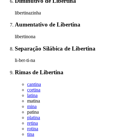
Diminutivo
de
Libertina
libertinazinha
Aumentativo
de
Libertina
libertinona
Separação Silábica
de
Libertina
li-ber-ti-na
Rimas
de
Libertina
cantina
cortina
latina
matina
mina
patina
platina
retina
rotina
tina