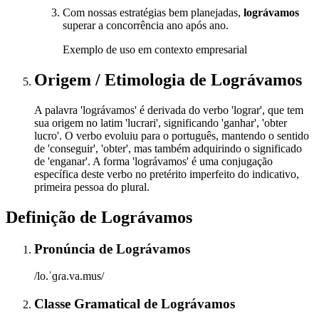
Com nossas estratégias bem planejadas,
lográvamos
superar a concorrência ano após ano.
Exemplo de uso em contexto empresarial
Origem / Etimologia
de
Lográvamos
A palavra 'lográvamos' é derivada do verbo 'lograr', que tem
sua origem no latim 'lucrari', significando 'ganhar', 'obter
lucro'. O verbo evoluiu para o português, mantendo o sentido
de 'conseguir', 'obter', mas também adquirindo o significado
de 'enganar'. A forma 'lográvamos' é uma conjugação
específica deste verbo no pretérito imperfeito do indicativo,
primeira pessoa do plural.
Definição de
Lográvamos
Pronúncia
de
Lográvamos
/lo.ˈɡɾa.va.mus/
Classe Gramatical
de
Lográvamos