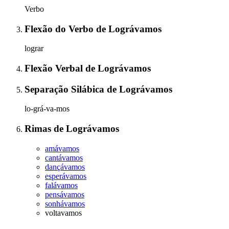
Verbo
Flexão do Verbo
de
Lográvamos
lograr
Flexão Verbal
de
Lográvamos
Separação Silábica
de
Lográvamos
lo-grá-va-mos
Rimas
de
Lográvamos
amávamos
cantávamos
dançávamos
esperávamos
falávamos
pensávamos
sonhávamos
voltavamos