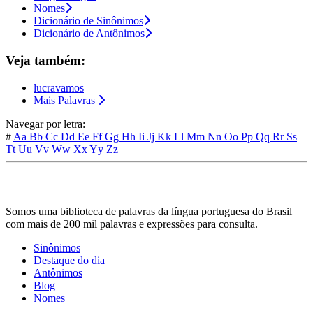
Nomes
Dicionário de Sinônimos
Dicionário de Antônimos
Veja também:
lucravamos
Mais Palavras
Navegar por letra:
#
Aa
Bb
Cc
Dd
Ee
Ff
Gg
Hh
Ii
Jj
Kk
Ll
Mm
Nn
Oo
Pp
Qq
Rr
Ss
Tt
Uu
Vv
Ww
Xx
Yy
Zz
Somos uma biblioteca de palavras da língua portuguesa do Brasil
com mais de 200 mil palavras e expressões para consulta.
Sinônimos
Destaque do dia
Antônimos
Blog
Nomes