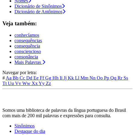
Nomes
Dicionário de Sinônimos
Dicionário de Antônimos
Veja também:
conhecíamos
consequências
consequência
consciencioso
consonância
Mais Palavras
Navegar por letra:
#
Aa
Bb
Cc
Dd
Ee
Ff
Gg
Hh
Ii
Jj
Kk
Ll
Mm
Nn
Oo
Pp
Qq
Rr
Ss
Tt
Uu
Vv
Ww
Xx
Yy
Zz
Somos uma biblioteca de palavras da língua portuguesa do Brasil
com mais de 200 mil palavras e expressões para consulta.
Sinônimos
Destaque do dia