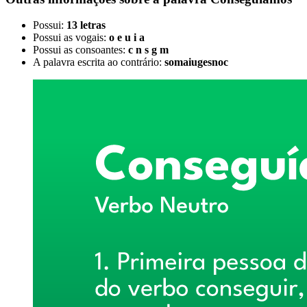
Possui:
13 letras
Possui as vogais:
o e u i a
Possui as consoantes:
c n s g m
A palavra escrita ao contrário:
somaiugesnoc