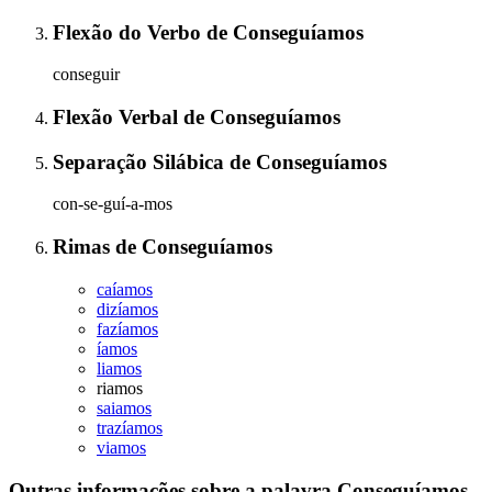
Flexão do Verbo
de
Conseguíamos
conseguir
Flexão Verbal
de
Conseguíamos
Separação Silábica
de
Conseguíamos
con-se-guí-a-mos
Rimas
de
Conseguíamos
caíamos
dizíamos
fazíamos
íamos
liamos
riamos
saiamos
trazíamos
viamos
Outras informações sobre
a palavra
Conseguíamos