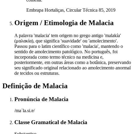
Embrapa Hortaliças, Circular Técnica 85, 2019
Origem / Etimologia
de
Malacia
A palavra 'malacia' tem origem no grego antigo 'malakía'
(μαλακία), que significa 'suavidade' ou 'amolecimento'.
Passou para o latim científico como 'malacia', mantendo o
sentido de amolecimento patológico. No português, foi
incorporada como termo técnico na medicina e,
posteriormente, em outras áreas como a botânica, preservando
seu significado original relacionado ao amolecimento anormal
de tecidos ou estruturas.
Definição de
Malacia
Pronúncia
de
Malacia
/maˈla.si.ɐ/
Classe Gramatical
de
Malacia
Substantivo