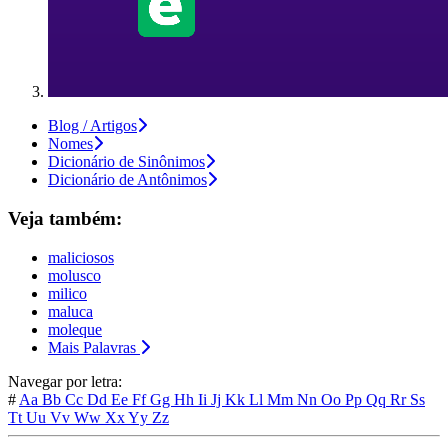
Blog / Artigos
Nomes
Dicionário de Sinônimos
Dicionário de Antônimos
Veja também:
maliciosos
molusco
milico
maluca
moleque
Mais Palavras
Navegar por letra:
#
Aa
Bb
Cc
Dd
Ee
Ff
Gg
Hh
Ii
Jj
Kk
Ll
Mm
Nn
Oo
Pp
Qq
Rr
Ss
Tt
Uu
Vv
Ww
Xx
Yy
Zz