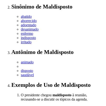
Sinônimo
de
Maldisposto
abatido
aborrecido
adoentado
desanimado
enfermo
indisposto
irritado
Antônimo
de
Maldisposto
animado
disposto
saudável
Exemplos de Uso
de Maldisposto
O presidente chegou
maldisposto
à reunião,
recusando-se a discutir os tópicos da agenda.