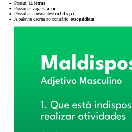
Possui:
11 letras
Possui as vogais:
a i o
Possui as consoantes:
m l d s p t
A palavra escrita ao contrário:
otsopsidlam