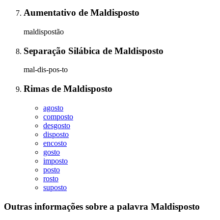
Aumentativo
de
Maldisposto
maldispostão
Separação Silábica
de
Maldisposto
mal-dis-pos-to
Rimas
de
Maldisposto
agosto
composto
desgosto
disposto
encosto
gosto
imposto
posto
rosto
suposto
Outras informações sobre
a palavra
Maldisposto