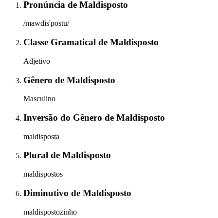
Pronúncia
de
Maldisposto
/mawdis'postu/
Classe Gramatical
de
Maldisposto
Adjetivo
Gênero
de
Maldisposto
Masculino
Inversão do Gênero
de
Maldisposto
maldisposta
Plural
de
Maldisposto
maldispostos
Diminutivo
de
Maldisposto
maldispostozinho