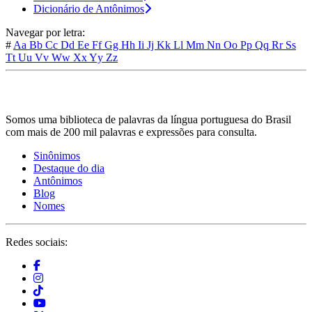
Dicionário de Antônimos
Navegar por letra:
#
Aa
Bb
Cc
Dd
Ee
Ff
Gg
Hh
Ii
Jj
Kk
Ll
Mm
Nn
Oo
Pp
Qq
Rr
Ss
Tt
Uu
Vv
Ww
Xx
Yy
Zz
Somos uma biblioteca de palavras da língua portuguesa do Brasil
com mais de 200 mil palavras e expressões para consulta.
Sinônimos
Destaque do dia
Antônimos
Blog
Nomes
Redes sociais: