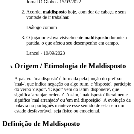
Jornal O Globo - 15/03/2022
Acordei
maldisposto
hoje, com dor de cabeça e sem
vontade de ir trabalhar.
Diálogo comum
O jogador estava visivelmente
maldisposto
durante a
partida, o que afetou seu desempenho em campo.
Lance! - 10/09/2023
Origem / Etimologia
de
Maldisposto
A palavra 'maldisposto' é formada pela junção do prefixo
'mal-', que indica negação ou algo ruim, e 'disposto', particípio
do verbo 'dispor'. 'Dispor' vem do latim 'disponere', que
significa 'arranjar, ordenar'. Assim, 'maldisposto' literalmente
significa 'mal arranjado' ou 'em má disposição'. A evolução da
palavra no português manteve esse sentido de estar em um
estado desfavorável, seja físico ou emocional.
Definição de
Maldisposto