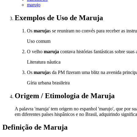
marujo
Exemplos de Uso
de Maruja
Os
maruja
s se reuniram no convés para receber as instr
Uso comum
O velho
maruja
contava histórias fantásticas sobre suas 
Literatura náutica
Os
maruja
s da PM fizeram uma blitz na avenida principa
Gíria urbana brasileira
Origem / Etimologia
de
Maruja
A palavra 'maruja' tem origem no espanhol 'marujo', que por sua
em diferentes países hispânicos e no Brasil, adquirindo signific
Definição de
Maruja