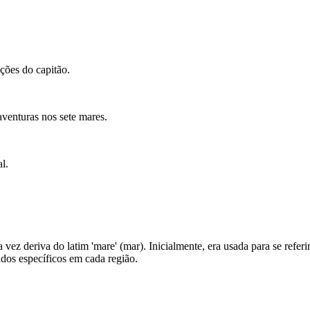
uções do capitão.
aventuras nos sete mares.
l.
 vez deriva do latim 'mare' (mar). Inicialmente, era usada para se refe
ados específicos em cada região.