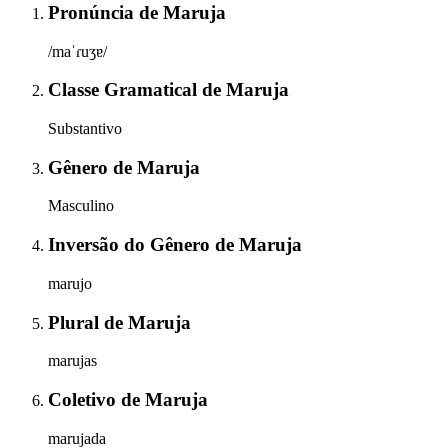
Pronúncia
de
Maruja
/maˈɾuʒɐ/
Classe Gramatical
de
Maruja
Substantivo
Gênero
de
Maruja
Masculino
Inversão do Gênero
de
Maruja
marujo
Plural
de
Maruja
marujas
Coletivo
de
Maruja
marujada