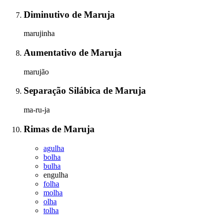
Diminutivo
de
Maruja
marujinha
Aumentativo
de
Maruja
marujão
Separação Silábica
de
Maruja
ma-ru-ja
Rimas
de
Maruja
agulha
bolha
bulha
engulha
folha
molha
olha
tolha