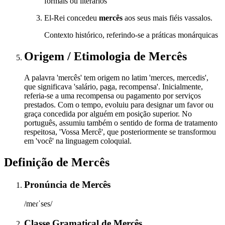
formais ou literários
El-Rei concedeu
mercês
aos seus mais fiéis vassalos.
Contexto histórico, referindo-se a práticas monárquicas
Origem / Etimologia
de
Mercês
A palavra 'mercês' tem origem no latim 'merces, mercedis',
que significava 'salário, paga, recompensa'. Inicialmente,
referia-se a uma recompensa ou pagamento por serviços
prestados. Com o tempo, evoluiu para designar um favor ou
graça concedida por alguém em posição superior. No
português, assumiu também o sentido de forma de tratamento
respeitosa, 'Vossa Mercê', que posteriormente se transformou
em 'você' na linguagem coloquial.
Definição de
Mercês
Pronúncia
de
Mercês
/meɾˈses/
Classe Gramatical
de
Mercês