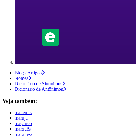
Blog / Artigos
Nomes
Dicionário de Sinônimos
Dicionário de Antônimos
Veja também:
maneiras
maruja
maçarico
marquês
marquesa