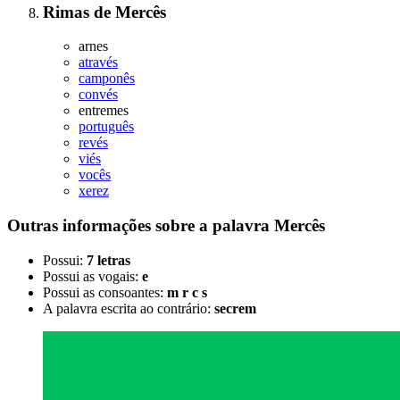
Rimas
de
Mercês
arnes
através
camponês
convés
entremes
português
revés
viés
vocês
xerez
Outras informações sobre
a palavra
Mercês
Possui:
7 letras
Possui as vogais:
e
Possui as consoantes:
m r c s
A palavra escrita ao contrário:
secrem