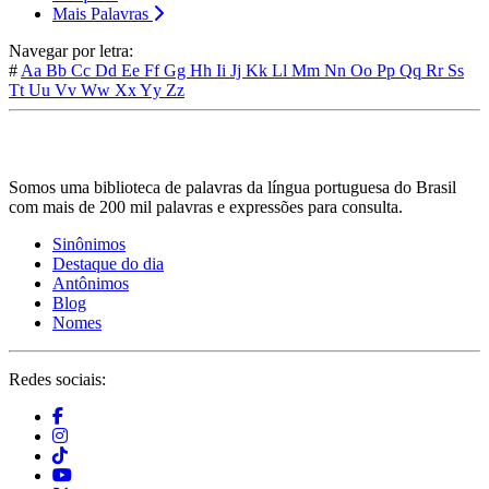
Mais Palavras
Navegar por letra:
#
Aa
Bb
Cc
Dd
Ee
Ff
Gg
Hh
Ii
Jj
Kk
Ll
Mm
Nn
Oo
Pp
Qq
Rr
Ss
Tt
Uu
Vv
Ww
Xx
Yy
Zz
Somos uma biblioteca de palavras da língua portuguesa do Brasil
com mais de 200 mil palavras e expressões para consulta.
Sinônimos
Destaque do dia
Antônimos
Blog
Nomes
Redes sociais: