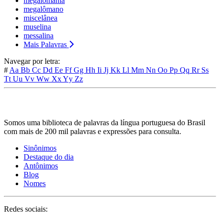
megalomania
megalômano
miscelânea
muselina
messalina
Mais Palavras
Navegar por letra:
#
Aa
Bb
Cc
Dd
Ee
Ff
Gg
Hh
Ii
Jj
Kk
Ll
Mm
Nn
Oo
Pp
Qq
Rr
Ss
Tt
Uu
Vv
Ww
Xx
Yy
Zz
Somos uma biblioteca de palavras da língua portuguesa do Brasil
com mais de 200 mil palavras e expressões para consulta.
Sinônimos
Destaque do dia
Antônimos
Blog
Nomes
Redes sociais: