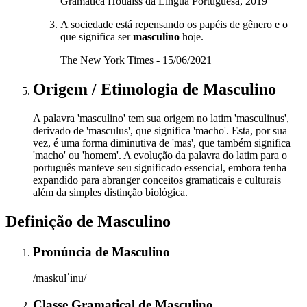
Gramática Houaiss da Língua Portuguesa, 2019
A sociedade está repensando os papéis de gênero e o
que significa ser
masculino
hoje.
The New York Times - 15/06/2021
Origem / Etimologia
de
Masculino
A palavra 'masculino' tem sua origem no latim 'masculinus',
derivado de 'masculus', que significa 'macho'. Esta, por sua
vez, é uma forma diminutiva de 'mas', que também significa
'macho' ou 'homem'. A evolução da palavra do latim para o
português manteve seu significado essencial, embora tenha
expandido para abranger conceitos gramaticais e culturais
além da simples distinção biológica.
Definição de
Masculino
Pronúncia
de
Masculino
/maskulˈinu/
Classe Gramatical
de
Masculino