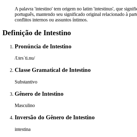
A palavra 'intestino' tem origem no latim 'intestinus', que signifi
português, mantendo seu significado original relacionado à par
conflitos internos ou assuntos íntimos.
Definição de
Intestino
Pronúncia
de
Intestino
/ĩ.tesˈti.nu/
Classe Gramatical
de
Intestino
Substantivo
Gênero
de
Intestino
Masculino
Inversão do Gênero
de
Intestino
intestina