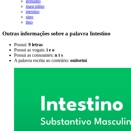
genuíno
masculino
menino
sino
tino
Outras informações sobre
a palavra
Intestino
Possui:
9 letras
Possui as vogais:
i e o
Possui as consoantes:
n t s
A palavra escrita ao contrário:
onitsetni