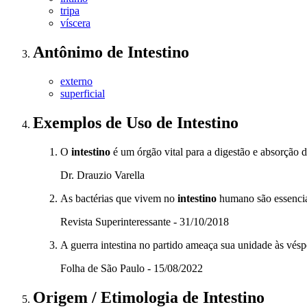
tripa
víscera
Antônimo
de
Intestino
externo
superficial
Exemplos de Uso
de Intestino
O
intestino
é um órgão vital para a digestão e absorção d
Dr. Drauzio Varella
As bactérias que vivem no
intestino
humano são essencia
Revista Superinteressante - 31/10/2018
A guerra intestina no partido ameaça sua unidade às véspe
Folha de São Paulo - 15/08/2022
Origem / Etimologia
de
Intestino