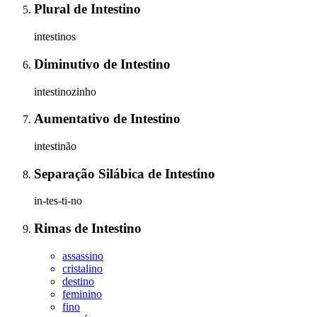
Plural
de
Intestino
intestinos
Diminutivo
de
Intestino
intestinozinho
Aumentativo
de
Intestino
intestinão
Separação Silábica
de
Intestino
in-tes-ti-no
Rimas
de
Intestino
assassino
cristalino
destino
feminino
fino