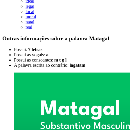
ideal
legal
local
moral
natal
real
Outras informações sobre
a palavra
Matagal
Possui:
7 letras
Possui as vogais:
a
Possui as consoantes:
m t g l
A palavra escrita ao contrário:
lagatam