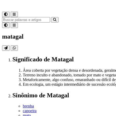
matagal
Significado
de
Matagal
Área coberta por vegetação densa e desordenada, geralme
Terreno inculto e abandonado, tomado por mato e veget
Metaforicamente, algo confuso, emaranhado ou difícil de
Em ecologia, um estágio intermediário de sucessão ecológ
Sinônimo
de
Matagal
brenha
capoeira
mato