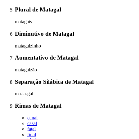
Plural
de
Matagal
matagais
Diminutivo
de
Matagal
matagalzinho
Aumentativo
de
Matagal
matagalzão
Separação Silábica
de
Matagal
ma-ta-gal
Rimas
de
Matagal
canal
casal
fatal
final