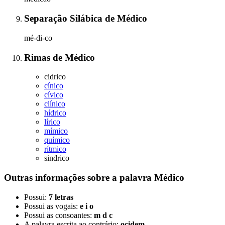
Separação Silábica
de
Médico
mé-di-co
Rimas
de
Médico
cidrico
cínico
cívico
clínico
hídrico
lírico
mímico
químico
rítmico
sindrico
Outras informações sobre
a palavra
Médico
Possui:
7 letras
Possui as vogais:
e i o
Possui as consoantes:
m d c
A palavra escrita ao contrário:
ocidem