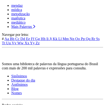
mendaz
módica
metodização
maiêutica
mediático
Mais Palavras
Navegar por letra:
#
Aa
Bb
Cc
Dd
Ee
Ff
Gg
Hh
Ii
Jj
Kk
Ll
Mm
Nn
Oo
Pp
Qq
Rr
Ss
Tt
Uu
Vv
Ww
Xx
Yy
Zz
Somos uma biblioteca de palavras da língua portuguesa do Brasil
com mais de 200 mil palavras e expressões para consulta.
Sinônimos
Destaque do dia
Antônimos
Blog
Nomes