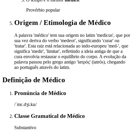
Provérbio popular
Origem / Etimologia
de
Médico
A palavra 'médico' tem sua origem no latim 'medicus', que por
sua vez deriva do verbo 'medeor', significando 'curar' ou
'tratar'. Esta raiz está relacionada ao indo-europeu 'med-', que
significa 'medir', 'limitar', refletindo a ideia antiga de que a
cura envolvia restaurar o equilíbrio do corpo. A evolução da
palavra passou pelo grego antigo 'ἰατρός' (iatrós), chegando
ao português através do latim.
Definição de
Médico
Pronúncia
de
Médico
/ˈmɛ.dʒi.ku/
Classe Gramatical
de
Médico
Substantivo