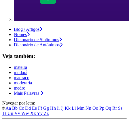
Blog / Artigos
Nomes
Dicionário de Sinônimos
Dicionário de Antônimos
Veja também:
mateira
mudará
madraço
moderaria
medro
Mais Palavras
Navegar por letra:
#
Aa
Bb
Cc
Dd
Ee
Ff
Gg
Hh
Ii
Jj
Kk
Ll
Mm
Nn
Oo
Pp
Qq
Rr
Ss
Tt
Uu
Vv
Ww
Xx
Yy
Zz