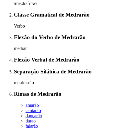
/me.dɾaˈɾɐ̃w̃/
Classe Gramatical
de
Medrarão
Verbo
Flexão do Verbo
de
Medrarão
medrar
Flexão Verbal
de
Medrarão
Separação Silábica
de
Medrarão
me-dra-rão
Rimas
de
Medrarão
amarão
cantarão
dançarão
darao
falarão